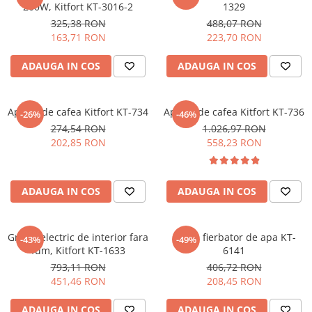
200W, Kitfort KT-3016-2
1329
Sisteme pentru apa pură
325,38 RON
488,07 RON
163,71 RON
223,70 RON
ADAUGA IN COS
ADAUGA IN COS
Aparat de cafea Kitfort KT-734
Aparat de cafea Kitfort KT-736
-26%
-46%
274,54 RON
1.026,97 RON
202,85 RON
558,23 RON
ADAUGA IN COS
ADAUGA IN COS
Gratar electric de interior fara
Kit de fierbator de apa KT-
-43%
-49%
fum, Kitfort KT-1633
6141
793,11 RON
406,72 RON
451,46 RON
208,45 RON
ADAUGA IN COS
ADAUGA IN COS