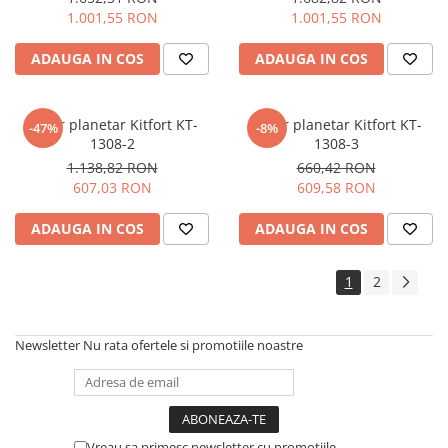
1.001,55 RON
1.001,55 RON
ADAUGA IN COS
ADAUGA IN COS
Mixer planetar Kitfort KT-
Mixer planetar Kitfort KT-
-47%
-8%
1308-2
1308-3
1.138,82 RON
660,42 RON
607,03 RON
609,58 RON
ADAUGA IN COS
ADAUGA IN COS
1
2
Newsletter
Nu rata ofertele si promotiile noastre
Vreau sa primesc newsletter cu promotiile