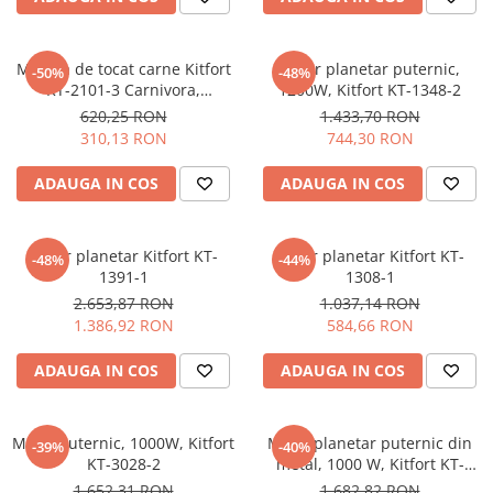
Masina de tocat carne Kitfort
Mixer planetar puternic,
-50%
-48%
KT-2101-3 Carnivora,
1200W, Kitfort KT-1348-2
portocalie
620,25 RON
1.433,70 RON
310,13 RON
744,30 RON
ADAUGA IN COS
ADAUGA IN COS
Mixer planetar Kitfort KT-
Mixer planetar Kitfort KT-
-48%
-44%
1391-1
1308-1
2.653,87 RON
1.037,14 RON
1.386,92 RON
584,66 RON
ADAUGA IN COS
ADAUGA IN COS
Mixer puternic, 1000W, Kitfort
Mixer planetar puternic din
-39%
-40%
KT-3028-2
metal, 1000 W, Kitfort KT-
3028-1
1.652,31 RON
1.682,82 RON