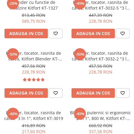
CHIUVETE STICLA
Dulap de baie cu oglindă
Blender cu functie de
Blender, tocator, rasnita de
-28%
-49%
încalzire Kitfort KT-1327
cafea, Kitfort KT-3032-5 "3 în
COMPACT
Dulap mic de baie
1"
813,45 RON
447,39 RON
DISPOZITIVE DETERGENT
Etajeră pentru baie
589,75 RON
228,78 RON
ELEGANT
Sisteme de Dus
FORM
ADAUGA IN COS
ADAUGA IN COS
Cabine de dus
FORMIC
Oferta Zilei: Top Vânzări
GALEO
Blender, tocator, rasnita de
Blender, tocator, rasnita de
Baterii termostatice
-50%
-50%
INTERMEZZO
cafea, Kitfort Blender KT-
cafea, Kitfort KT-3032-2 "3 în
Coloane de duș cu baterie
KOMBINO
3032-4 "3 în 1"
1"
457,56 RON
457,56 RON
Căzi de baie
LINE
228,78 RON
228,78 RON
LINE MAXIM
Lavoare
LUNO
Seturi vase wc
ADAUGA IN COS
ADAUGA IN COS
MORE
Vase wc
NIAGARA
NOX
Blender, tocator, rasnita de
Blender puternic si ergonomic
-48%
-49%
cafea "3 în 1", Kitfort KT-3019
"2 în 1", 800 W, Kitfort KT-
OMNI
1344
416,89 RON
660,92 RON
PRAKTIK
217,60 RON
337,58 RON