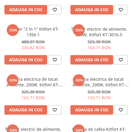
PURE
QUADRIX
ADAUGA IN COS
ADAUGA IN COS
QUADRIX COMPOZIT
RANDO
Blender "2 în 1" Kitfort KT-
Tocator electric de alimente,
-53%
-50%
Recomandate
1356-1
200W, Kitfort KT-3016-5
ROLL
488,07 RON
325,38 RON
SENSUAL
230,82 RON
163,71 RON
SETURI CHIUVETA DE BUCATARIE SI
BATERIE
ADAUGA IN COS
ADAUGA IN COS
SIFOANE MONARCH
SITE / COSURI INOX
Masina electrica de tocat
Masina electrica de tocat
-50%
-50%
STRICTO
alimente, 200W, Kitfort KT-
alimente, 200W, Kitfort KT-
STYLUX
3016-4
3016-3
325,38 RON
325,38 RON
163,71 RON
163,71 RON
TOCATOARE
VARIANT
ADAUGA IN COS
ADAUGA IN COS
ZOOM
Electrocasnice pentru bucătărie
Tocator electric de alimente,
Rasnita de cafea Kitfort KT-
Mixere și blendere
-50%
-54%