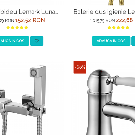
e bideu Lemark Luna
Baterie dus igienie L
LM4108C
LM7165G, auriu, in
152,52 RON
222,68
,79 RON
1.015,79 RON
AUGA IN COS
ADAUGA IN COS
-60%