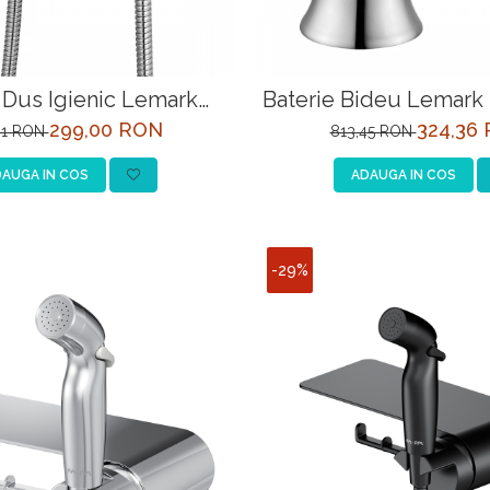
 Dus Igienic Lemark
Baterie Bideu Lemar
LM4518C-EU
EU Crom
299,00 RON
324,36
61 RON
813,45 RON
AUGA IN COS
ADAUGA IN COS
-29%