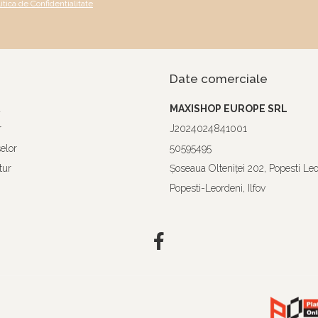
litica de Confidentialitate
Date comerciale
a
MAXISHOP EUROPE SRL
r
J2024024841001
elor
50595495
tur
Şoseaua Olteniţei 202, Popesti Le
Popesti-Leordeni, Ilfov