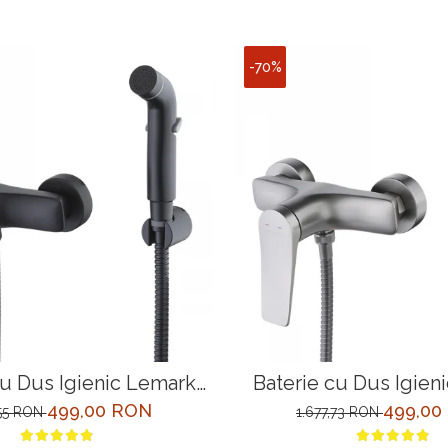
-70%
cu Dus Igienic Lemark
Baterie cu Dus Igien
x LM3718BL Negru
Bronx LM3718GM 
499,00 RON
499,00
,55 RON
1.677,73 RON