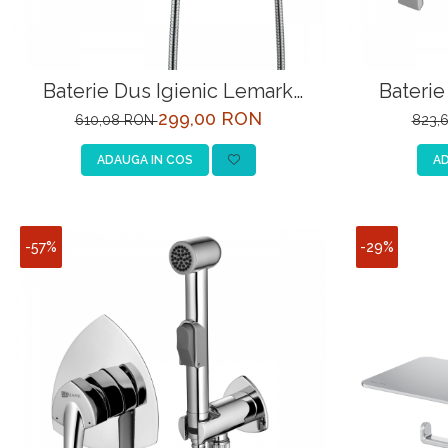
Baterie Dus Igienic Lemark
Baterie
Bellario LM6819C-EU
299,00 RON
610,08 RON
823,
ADAUGA IN COS
AD
-57%
-29%