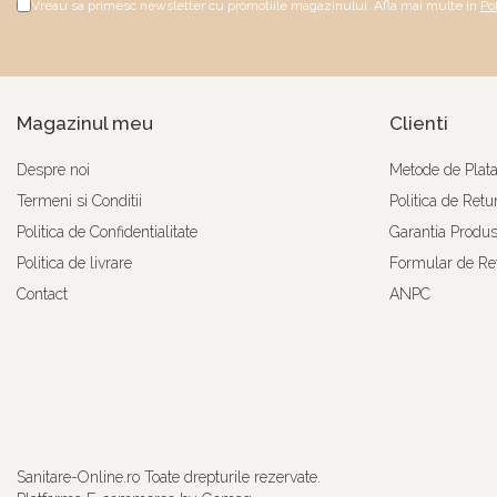
Vreau sa primesc newsletter cu promotiile magazinului. Afla mai multe in
Po
Magazinul meu
Clienti
Despre noi
Metode de Plat
Termeni si Conditii
Politica de Retu
Politica de Confidentialitate
Garantia Produs
Politica de livrare
Formular de Re
Contact
ANPC
Sanitare-Online.ro Toate drepturile rezervate.