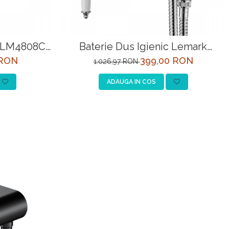
k LM4808C-
Baterie Dus Igienic Lemark
LM4819C-EU Crom
 RON
399,00 RON
1.026,97 RON
ADAUGA IN COS