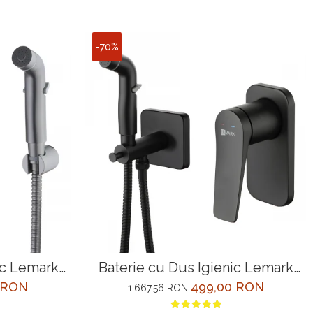
-70%
ic Lemark
Baterie cu Dus Igienic Lemark
Grafit
Bronx LM3719BL Negru Incastrata
 RON
499,00 RON
1.667,56 RON