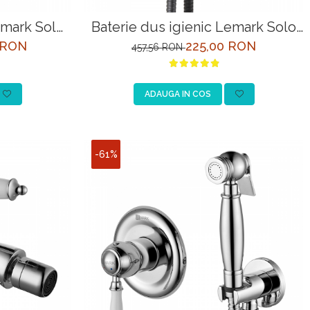
emark Solo
Baterie dus igienic Lemark Solo
castrata
LM7166BL, neagra, incastrata
 RON
225,00 RON
457,56 RON
ADAUGA IN COS
-61%