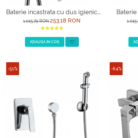
Baterie incastrata cu dus igienic
Bateri
Lemark Prizma LM3919C crom
253,18 RON
1.015,79 RON
1.015
ADAUGA IN COS
AD
-51%
-64%