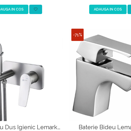
AUGA IN COS
ADAUGA IN COS
-71%
cu Dus Igienic Lemark
Baterie Bideu Lema