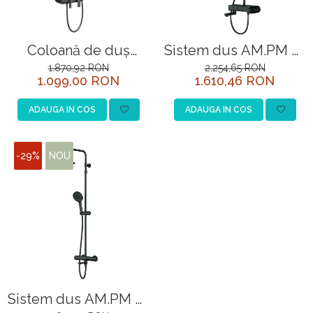
Coloană de duş
Sistem dus AM.PM X-
Lemark Tropic
Joy S F0785B322,
1.870,92 RON
2.254,65 RON
1.099,00 RON
1.610,46 RON
LM7012BL cu baterie,
baterie termostatata,
cap de duș tip tropic
finisaj negru mat
ADAUGA IN COS
ADAUGA IN COS
și pipa pivotanta
-29%
NOU
Sistem dus AM.PM X-