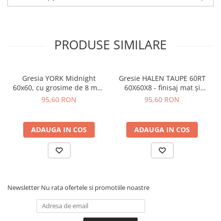
PRODUSE SIMILARE
Gresia YORK Midnight
Gresie HALEN TAUPE 60RT
60x60, cu grosime de 8 mm,
60X60X8 - finisaj mat și
combină estetica sofisticată
aspect de beton
95,60 RON
95,60 RON
a nuanțelor închise cu
performanța superioară a
plăcilor porțelanate
ADAUGA IN COS
ADAUGA IN COS
Newsletter
Nu rata ofertele si promotiile noastre