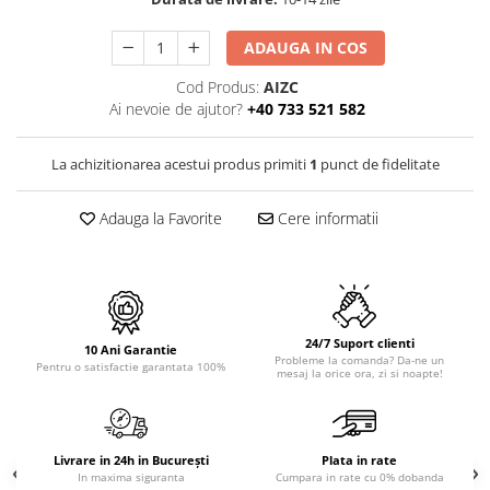
PURE
QUADRIX
ADAUGA IN COS
QUADRIX COMPOZIT
RANDO
Cod Produs:
AIZC
Ai nevoie de ajutor?
+40 733 521 582
Recomandate
ROLL
La achizitionarea acestui produs primiti
1
punct de fidelitate
SENSUAL
SETURI CHIUVETA DE BUCATARIE SI
Adauga la Favorite
Cere informatii
BATERIE
SIFOANE MONARCH
SITE / COSURI INOX
STRICTO
STYLUX
24/7 Suport clienti
10 Ani Garantie
Probleme la comanda? Da-ne un
TOCATOARE
Pentru o satisfactie garantata 100%
mesaj la orice ora, zi si noapte!
VARIANT
ZOOM
Electrocasnice pentru bucătărie
Livrare in 24h in București
Plata in rate
In maxima siguranta
Cumpara in rate cu 0% dobanda
Mixere și blendere