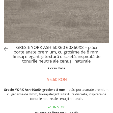
CHIUVETE STICLA
Dulap de baie cu oglindă
COMPACT
Dulap mic de baie
DISPOZITIVE DETERGENT
Etajeră pentru baie
ELEGANT
Sisteme de Dus
FORM
Cabine de dus
FORMIC
Oferta Zilei: Top Vânzări
GALEO
Baterii termostatice
GRESIE YORK ASH 60X60 60X60X8 – plăci
INTERMEZZO
porțelanate premium, cu grosime de 8 mm,
Coloane de duș cu baterie
KOMBINO
finisaj elegant și textură discretă, inspirată de
tonurile neutre ale cenușii naturale
Căzi de baie
LINE
LINE MAXIM
Corso Italia
Lavoare
LUNO
Seturi vase wc
95,60 RON
MORE
Vase wc
NIAGARA
Gresie YORK Ash 60x60, grosime 8 mm
– plăci porțelanate premium,
NOX
cu grosime de 8 mm, finisaj elegant și textură discretă, inspirată de
tonurile neutre ale cenușii naturale.
OMNI
PRAKTIK
IN STOC
Durata de livrare:
10-14 zile