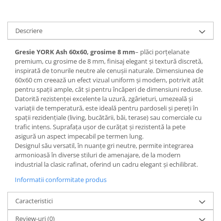
Sisteme pentru apa pură
Descriere
Gresie YORK Ash 60x60, grosime 8 mm
– plăci porțelanate
premium, cu grosime de 8 mm, finisaj elegant și textură discretă,
inspirată de tonurile neutre ale cenușii naturale. Dimensiunea de
60x60 cm creează un efect vizual uniform și modern, potrivit atât
pentru spații ample, cât și pentru încăperi de dimensiuni reduse.
Datorită rezistenței excelente la uzură, zgârieturi, umezeală și
variații de temperatură, este ideală pentru pardoseli și pereți în
spații rezidențiale (living, bucătării, băi, terase) sau comerciale cu
trafic intens. Suprafața ușor de curățat și rezistentă la pete
asigură un aspect impecabil pe termen lung.
Designul său versatil, în nuanțe gri neutre, permite integrarea
armonioasă în diverse stiluri de amenajare, de la modern
industrial la clasic rafinat, oferind un cadru elegant și echilibrat.
Informatii conformitate produs
Caracteristici
Review-uri
(0)