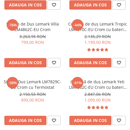
ADAUGA IN COS
ADAUGA IN COS
Sistem de Dus Lemark Villa
Coloană de duș Lemark Tropic
-76%
-44%
LM4862C-EU Crom
LM7010C-EU Crom cu baterie
termostata, cap de duș tip
3.263,95 RON
2.135,29 RON
tropic și pipa pivotantă
799,00 RON
1.199,00 RON
ADAUGA IN COS
ADAUGA IN COS
Sistem Dus Lemark LM7829C-
Coloană de duș Lemark Yeti
-58%
-61%
EU Crom cu Termostat
LM7862C-EU Crom cu baterie
termostata, cap de duș tip
2.150,55 RON
2.847,06 RON
tropic și pipa pivotantă
899,00 RON
1.099,00 RON
ADAUGA IN COS
ADAUGA IN COS