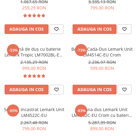
baterie, cap de duș tip tropic
1.067,65 RON
3.335,13 RON
și pipa pivotantă
259,29 RON
799,00 RON
ADAUGA IN COS
ADAUGA IN COS
Coloană de duș cu baterie
Baterie Cada-Dus Lemark Unit
-53%
-73%
Lemark Tropic LM7002BL-EU,
LM4514C-EU Crom
negru, cu baterie, cap de duș
2.135,29 RON
2.236,97 RON
tip tropic și pipa pivotantă
999,00 RON
599,00 RON
ADAUGA IN COS
ADAUGA IN COS
Set Dus Incastrat Lemark Unit
Coloana dus Lemark Unit
-65%
-83%
LM4522C-EU
LM4562C-EU Crom cu baterie,
cap de duș tip tropic și pipa
2.267,48 RON
5.287,39 RON
pivotantă
799,00 RON
899,00 RON