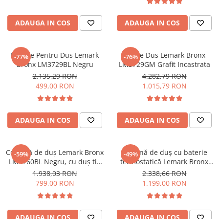
CHIUVETE STICLA
Dulap de baie cu oglindă
COMPACT
Dulap mic de baie
ADAUGA IN COS
ADAUGA IN COS
DISPOZITIVE DETERGENT
Etajeră pentru baie
ELEGANT
Sisteme de Dus
FORM
Baterie Pentru Dus Lemark
Set de Dus Lemark Bronx
Cabine de dus
-77%
-76%
Bronx LM3729BL Negru
LM3729GM Grafit Incastrata
FORMIC
Oferta Zilei: Top Vânzări
2.135,29 RON
4.282,79 RON
GALEO
499,00 RON
1.015,79 RON
Baterii termostatice
INTERMEZZO
Coloane de duș cu baterie
KOMBINO
Căzi de baie
LINE
ADAUGA IN COS
ADAUGA IN COS
LINE MAXIM
Lavoare
LUNO
Seturi vase wc
Coloană de duş Lemark Bronx
Coloană de duș cu baterie
-59%
-49%
MORE
LM3760BL Negru, cu duș tip
termostatică Lemark Bronx
Vase wc
NIAGARA
ploaie
LM3770BL Negru, cu duș tip
1.938,03 RON
2.338,66 RON
ploaie
NOX
799,00 RON
1.199,00 RON
OMNI
PRAKTIK
ADAUGA IN COS
ADAUGA IN COS