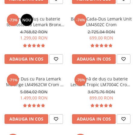
PURE
QUADRIX
QUADRIX COMPOZIT
Coloană de duș cu baterie
Baterie Cada-Dus Lemark Unit
-73%
NOU
-74%
RANDO
termostatică Lemark Bronx
LM4502C Crom
LM3770GM Grafit, cu duș tip
Recomandate
4.768,82 RON
2.725,04 RON
ploaie
1.299,00 RON
699,00 RON
ROLL
SENSUAL
SETURI CHIUVETA DE BUCATARIE SI
ADAUGA IN COS
ADAUGA IN COS
BATERIE
SIFOANE MONARCH
SITE / COSURI INOX
Set de Dus cu Para Lemark
Coloană de duș cu baterie
-71%
-76%
STRICTO
Melange LM4962CW Crom /
Lemark Tropic LM7004C Crom,
Alb
cu baterie, cap de duș tip
5.084,02 RON
3.675,76 RON
STYLUX
tropic și pipa pivotantă
1.499,00 RON
899,00 RON
TOCATOARE
VARIANT
ZOOM
ADAUGA IN COS
ADAUGA IN COS
Electrocasnice pentru bucătărie
Mixere și blendere