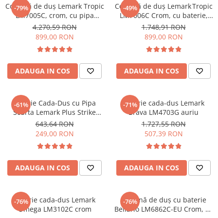
Coloană de duş Lemark Tropic
Coloană de duş Lemark Tropic
-79%
-49%
Sisteme pentru apa pură
LM7005C, crom, cu pipa
LM7006C Crom, cu baterie,
pivotantă, para tip ploaie și
cap de duș tip tropic și pipa
4.270,59 RON
1.748,91 RON
duș fix
pivotantă
899,00 RON
899,00 RON
ADAUGA IN COS
ADAUGA IN COS
Baterie Cada-Dus cu Pipa
Baterie cada-dus Lemark
-61%
-71%
Scurta Lemark Plus Strike
Brava LM4703G auriu
LM1102C Crom
643,64 RON
1.727,55 RON
249,00 RON
507,39 RON
ADAUGA IN COS
ADAUGA IN COS
Baterie cada-dus Lemark
Coloană de duș cu baterie
-76%
-76%
Omega LM3102C crom
Bellario LM6862C-EU Crom, cu