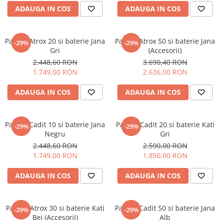
CHIUVETE STICLA
Dulap de baie cu oglindă
ADAUGA IN COS
ADAUGA IN COS
COMPACT
Dulap mic de baie
DISPOZITIVE DETERGENT
Etajeră pentru baie
Pachet Atrox 20 si baterie Jana
Pachet Atrox 50 si baterie Jana
ELEGANT
Sisteme de Dus
-29%
-29%
Gri
(Accesorii)
FORM
Cabine de dus
2.448,60 RON
3.690,40 RON
FORMIC
1.749,00 RON
2.636,00 RON
Oferta Zilei: Top Vânzări
GALEO
Baterii termostatice
ADAUGA IN COS
ADAUGA IN COS
INTERMEZZO
Coloane de duș cu baterie
KOMBINO
Căzi de baie
LINE
Pachet Cadit 10 si baterie Jana
Pachet Cadit 20 si baterie Kati
-29%
-29%
LINE MAXIM
Lavoare
Negru
Gri
LUNO
2.448,60 RON
2.590,00 RON
Seturi vase wc
1.749,00 RON
1.850,00 RON
MORE
Vase wc
NIAGARA
ADAUGA IN COS
ADAUGA IN COS
NOX
OMNI
PRAKTIK
Pachet Atrox 30 si baterie Kati
Pachet Cadit 50 si baterie Jana
-29%
-29%
Bej (Accesorii)
Alb