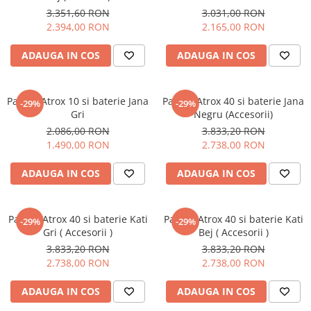
PURE
3.351,60 RON
3.031,00 RON
QUADRIX
2.394,00 RON
2.165,00 RON
QUADRIX COMPOZIT
RANDO
ADAUGA IN COS
ADAUGA IN COS
Recomandate
ROLL
Pachet Atrox 10 si baterie Jana
Pachet Atrox 40 si baterie Jana
-29%
-29%
SENSUAL
Gri
Negru (Accesorii)
SETURI CHIUVETA DE BUCATARIE SI
2.086,00 RON
3.833,20 RON
BATERIE
1.490,00 RON
2.738,00 RON
SIFOANE MONARCH
ADAUGA IN COS
ADAUGA IN COS
SITE / COSURI INOX
STRICTO
STYLUX
Pachet Atrox 40 si baterie Kati
Pachet Atrox 40 si baterie Kati
-29%
-29%
TOCATOARE
Gri ( Accesorii )
Bej ( Accesorii )
VARIANT
3.833,20 RON
3.833,20 RON
2.738,00 RON
2.738,00 RON
ZOOM
Electrocasnice pentru bucătărie
ADAUGA IN COS
ADAUGA IN COS
Mixere și blendere