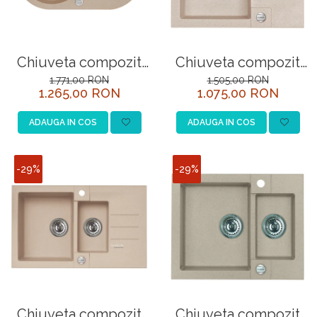
Chiuveta compozit
Chiuveta compozit
Niagara 40
Rock 30
1.771,00 RON
1.505,00 RON
1.265,00 RON
1.075,00 RON
ADAUGA IN COS
ADAUGA IN COS
-29%
-29%
Chiuveta compozit
Chiuveta compozit