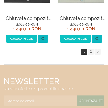
Chiuveta compozit
Chiuveta compozit
Rock 70 negru
Rock 70
2.016,00 RON
2.016,00 RON
1.440,00 RON
1.440,00 RON
ADAUGA IN COS
ADAUGA IN COS
1
2
NEWSLETTER
Nu rata ofertele si promotiile noastre