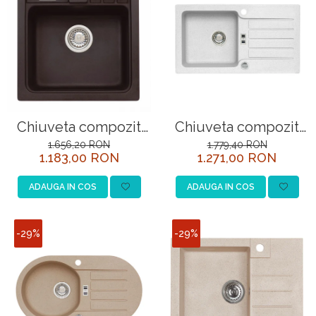
Chiuveta compozit
Chiuveta compozit
Niagara 20
Niagara 30 alb
1.656,20 RON
1.779,40 RON
1.183,00 RON
1.271,00 RON
ADAUGA IN COS
ADAUGA IN COS
-29%
-29%