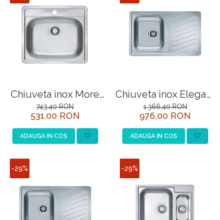
Mobilier baie
Aparate de uz casnic
CHIUVETE MONARCH
Dulap de baie
CHIUVETE STICLA
Dulap de baie cu oglindă
COMPACT
Dulap mic de baie
DISPOZITIVE DETERGENT
Etajeră pentru baie
ELEGANT
Sisteme de Dus
FORM
Cabine de dus
FORMIC
Chiuveta inox More
Chiuveta inox Elegant
10 leinen
30 leinen stanga
Oferta Zilei: Top Vânzări
743,40 RON
1.366,40 RON
GALEO
531,00 RON
976,00 RON
Baterii termostatice
INTERMEZZO
ADAUGA IN COS
ADAUGA IN COS
Coloane de duș cu baterie
KOMBINO
Căzi de baie
LINE
Lavoare
LINE MAXIM
-29%
-29%
Seturi vase wc
LUNO
Vase wc
MORE
NIAGARA