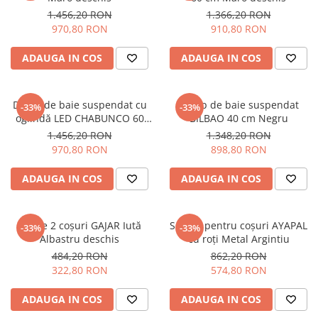
1.456,20 RON
1.366,20 RON
970,80 RON
910,80 RON
ADAUGA IN COS
ADAUGA IN COS
Dulap de baie suspendat cu
Dulap de baie suspendat
-33%
-33%
oglindă LED CHABUNCO 60
BILBAO 40 cm Negru
cm 60 cm Negru
1.456,20 RON
1.348,20 RON
970,80 RON
898,80 RON
ADAUGA IN COS
ADAUGA IN COS
Set de 2 coșuri GAJAR Iută
Suport pentru coșuri AYAPAL
-33%
-33%
Albastru deschis
cu roți Metal Argintiu
484,20 RON
862,20 RON
322,80 RON
574,80 RON
ADAUGA IN COS
ADAUGA IN COS