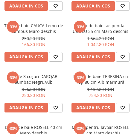
ADAUGA IN COS
ADAUGA IN COS
Tavă de baie CAUCA Lemn de
Dulap de baie suspendat
-33%
-33%
bambus Maro deschis
URUCU 35 cm Maro deschis
250,20 RON
1.564,20 RON
166,80 RON
1.042,80 RON
ADAUGA IN COS
ADAUGA IN COS
Set de 3 coșuri DARQAB
Dulap de baie TERESINA cu
-33%
-33%
Bumbac Negru/Alb
roți 80 cm Alb marmură
376,20 RON
1.132,20 RON
250,80 RON
754,80 RON
ADAUGA IN COS
ADAUGA IN COS
Dulap de baie ROSELL 40 cm
Mască pentru lavoar ROSELL
-33%
-33%
Maro deschis
60 cm Maro deschis