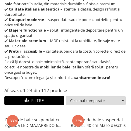
CHIUVETE STICLA
Dulap de baie cu oglindă
baie
fabricate în Italia, din materiale durabile și finisaje premium.
✔️
Calitate italiană autentică
– atenție la detalii, design rafinat și
COMPACT
Dulap mic de baie
durabilitate.
DISPOZITIVE DETERGENT
Etajeră pentru baie
✔️
Dulapuri moderne
– suspendate sau de podea, potrivite pentru
ELEGANT
orice stil de baie.
Sisteme de Dus
✔️
Etajere funcționale
– soluții inteligente de depozitare pentru un
FORM
Cabine de dus
spațiu organizat.
FORMIC
✔️
Materiale premium
– MDF rezistent la umiditate, finisaje mate
Oferta Zilei: Top Vânzări
sau lucioase.
GALEO
✔️
Prețuri accesibile
– calitate superioară la costuri corecte, direct de
Baterii termostatice
INTERMEZZO
la producător.
Coloane de duș cu baterie
Fie că îți dorești o baie minimalistă, contemporană sau clasică,
KOMBINO
colecțiile noastre de
mobilier de baie italian
oferă soluții pentru
Căzi de baie
LINE
orice gust și buget.
Descoperă acum eleganța și confortul la
sanitare-online.ro
!
LINE MAXIM
Lavoare
LUNO
Seturi vase wc
Afiseaza:
1-
24
din
112
produse
MORE
Vase wc
FILTRE
NIAGARA
NOX
OMNI
Dulap de baie suspendat cu
Dulap de baie suspendat
-33%
-33%
PRAKTIK
oglindă LED MAZARREDO 60
ROSELL 40 cm Maro deschis
cm 60 cm Negru