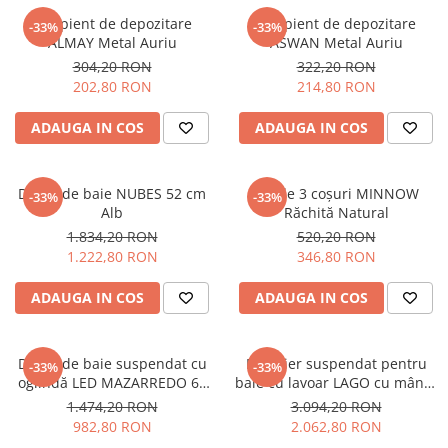
Sisteme pentru apa pură
Recipient de depozitare
Recipient de depozitare
-33%
-33%
ALMAY Metal Auriu
ASWAN Metal Auriu
304,20 RON
322,20 RON
202,80 RON
214,80 RON
ADAUGA IN COS
ADAUGA IN COS
Dulap de baie NUBES 52 cm
Set de 3 coșuri MINNOW
-33%
-33%
Alb
Răchită Natural
1.834,20 RON
520,20 RON
1.222,80 RON
346,80 RON
ADAUGA IN COS
ADAUGA IN COS
Dulap de baie suspendat cu
Mobilier suspendat pentru
-33%
-33%
oglindă LED MAZARREDO 60
baie cu lavoar LAGO cu mâner
cm 60 cm Alb
auriu 80 cm Albastru închis
1.474,20 RON
3.094,20 RON
982,80 RON
2.062,80 RON