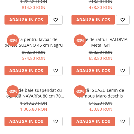
PURE
1.222,20 RON
718,20 RON
814,80 RON
478,80 RON
QUADRIX
QUADRIX COMPOZIT
ADAUGA IN COS
ADAUGA IN COS
RANDO
Recomandate
ROLL
Mască pentru lavoar de
Unitate de rafturi VALDIVIA
-33%
-33%
perete SUZANO 45 cm Negru
Metal Gri
SENSUAL
862,20 RON
988,20 RON
SETURI CHIUVETA DE BUCATARIE SI
574,80 RON
658,80 RON
BATERIE
SIFOANE MONARCH
ADAUGA IN COS
ADAUGA IN COS
SITE / COSURI INOX
STRICTO
Dulap de baie suspendat cu
Bancă IGUAZU Lemn de
-33%
-33%
STYLUX
oglindă NAVARRA 80 cm 70
bambus Maro deschis
TOCATOARE
cm Negru
1.510,20 RON
646,20 RON
VARIANT
1.006,80 RON
430,80 RON
ZOOM
ADAUGA IN COS
ADAUGA IN COS
Electrocasnice pentru bucătărie
Mixere și blendere