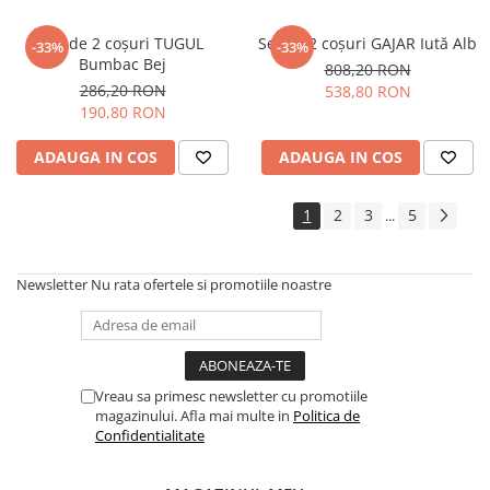
Set de 2 coșuri TUGUL
Set de 2 coșuri GAJAR Iută Alb
-33%
-33%
Bumbac Bej
808,20 RON
286,20 RON
538,80 RON
190,80 RON
ADAUGA IN COS
ADAUGA IN COS
1
2
3
5
...
Newsletter
Nu rata ofertele si promotiile noastre
Vreau sa primesc newsletter cu promotiile
magazinului. Afla mai multe in
Politica de
Confidentialitate