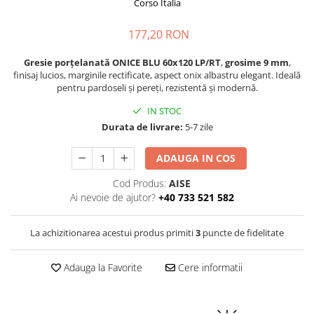
PURE
Corso Italia
QUADRIX
177,20 RON
QUADRIX COMPOZIT
RANDO
Gresie porțelanată ONICE BLU 60x120 LP/RT
,
grosime 9 mm
,
Recomandate
finisaj lucios, marginile rectificate, aspect onix albastru elegant. Ideală
pentru pardoseli și pereți, rezistentă și modernă.
ROLL
SENSUAL
IN STOC
Durata de livrare:
5-7 zile
SETURI CHIUVETA DE BUCATARIE SI
BATERIE
ADAUGA IN COS
SIFOANE MONARCH
SITE / COSURI INOX
Cod Produs:
AISE
STRICTO
Ai nevoie de ajutor?
+40 733 521 582
STYLUX
TOCATOARE
La achizitionarea acestui produs primiti
3
puncte de fidelitate
VARIANT
Adauga la Favorite
Cere informatii
ZOOM
Electrocasnice pentru bucătărie
Mixere și blendere