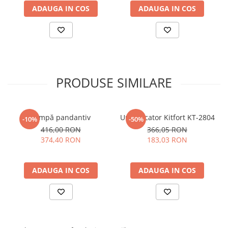
mm,nuanță neutră Ash
nuanță caldă Clay
ADAUGA IN COS
ADAUGA IN COS
PRODUSE SIMILARE
Lampă pandantiv
Umidificator Kitfort KT-2804
-10%
-50%
416,00 RON
366,05 RON
374,40 RON
183,03 RON
ADAUGA IN COS
ADAUGA IN COS