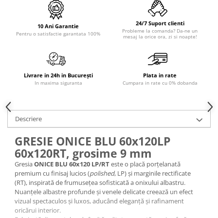
Sisteme pentru apa pură
24/7 Suport clienti
10 Ani Garantie
Probleme la comanda? Da-ne un
Pentru o satisfactie garantata 100%
mesaj la orice ora, zi si noapte!
Livrare in 24h in București
Plata in rate
In maxima siguranta
Cumpara in rate cu 0% dobanda
Descriere
GRESIE ONICE BLU 60x120LP
60x120RT, grosime 9 mm
Gresia
ONICE BLU 60x120 LP/RT
este o placă porțelanată
premium cu finisaj lucios (
polished
, LP) și marginile rectificate
(RT), inspirată de frumusețea sofisticată a onixului albastru.
Nuanțele albastre profunde și venele delicate creează un efect
vizual spectaculos și luxos, aducând eleganță și rafinament
oricărui interior.