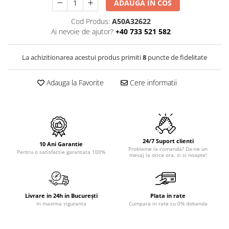
PURE
ADAUGA IN COS
QUADRIX
Cod Produs:
A50A32622
QUADRIX COMPOZIT
Ai nevoie de ajutor?
+40 733 521 582
RANDO
Recomandate
La achizitionarea acestui produs primiti
8
puncte de fidelitate
ROLL
SENSUAL
Adauga la Favorite
Cere informatii
SETURI CHIUVETA DE BUCATARIE SI
BATERIE
SIFOANE MONARCH
SITE / COSURI INOX
24/7 Suport clienti
STRICTO
10 Ani Garantie
Probleme la comanda? Da-ne un
Pentru o satisfactie garantata 100%
mesaj la orice ora, zi si noapte!
STYLUX
TOCATOARE
VARIANT
ZOOM
Livrare in 24h in București
Plata in rate
In maxima siguranta
Cumpara in rate cu 0% dobanda
Electrocasnice pentru bucătărie
Mixere și blendere