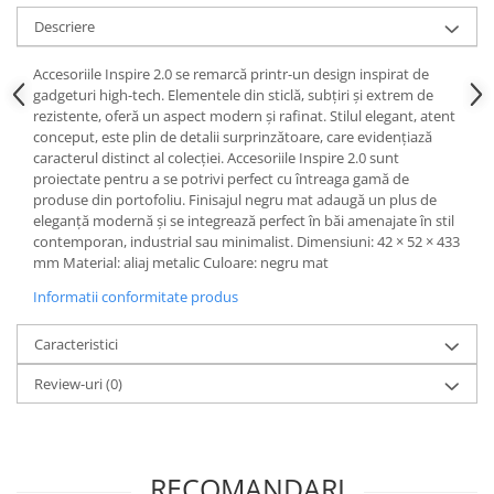
Sisteme pentru apa pură
Descriere
Accesoriile Inspire 2.0 se remarcă printr-un design inspirat de
gadgeturi high-tech. Elementele din sticlă, subțiri și extrem de
rezistente, oferă un aspect modern și rafinat. Stilul elegant, atent
conceput, este plin de detalii surprinzătoare, care evidențiază
caracterul distinct al colecției. Accesoriile Inspire 2.0 sunt
proiectate pentru a se potrivi perfect cu întreaga gamă de
produse din portofoliu. Finisajul negru mat adaugă un plus de
eleganță modernă și se integrează perfect în băi amenajate în stil
contemporan, industrial sau minimalist. Dimensiuni: 42 × 52 × 433
mm Material: aliaj metalic Culoare: negru mat
Informatii conformitate produs
Caracteristici
Review-uri
(0)
RECOMANDARI