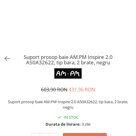
CHIUVETE STICLA
Dulap de baie cu oglindă
COMPACT
Dulap mic de baie
DISPOZITIVE DETERGENT
Etajeră pentru baie
ELEGANT
Sisteme de Dus
FORM
Cabine de dus
FORMIC
Oferta Zilei: Top Vânzări
GALEO
Baterii termostatice
Suport prosop baie AM.PM Inspire 2.0
INTERMEZZO
A50A32622, tip bara, 2 brate, negru
Coloane de duș cu baterie
KOMBINO
Căzi de baie
LINE
LINE MAXIM
Lavoare
LUNO
603,90 RON
431,36 RON
Seturi vase wc
MORE
Vase wc
Suport prosop baie AM.PM Inspire 2.0 A50A32622, tip bara, 2 brate,
NIAGARA
negru
NOX
IN STOC
OMNI
Durata de livrare:
3 zile
PRAKTIK