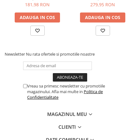
mat, un raft
mat, un raft
181,98 RON
279,95 RON
ADAUGA IN COS
ADAUGA IN COS
Newsletter
Nu rata ofertele si promotiile noastre
Vreau sa primesc newsletter cu promotiile
magazinului. Afla mai multe in
Politica de
Confidentialitate
MAGAZINUL MEU
CLIENTI
DATE COMERCIALE