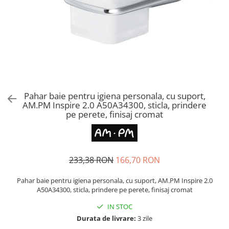
CHIUVETE STICLA
Dulap de baie cu oglindă
COMPACT
Dulap mic de baie
DISPOZITIVE DETERGENT
Etajeră pentru baie
ELEGANT
Sisteme de Dus
FORM
Cabine de dus
FORMIC
Oferta Zilei: Top Vânzări
GALEO
Baterii termostatice
Pahar baie pentru igiena personala, cu suport,
INTERMEZZO
AM.PM Inspire 2.0 A50A34300, sticla, prindere
Coloane de duș cu baterie
KOMBINO
pe perete, finisaj cromat
Căzi de baie
LINE
LINE MAXIM
Lavoare
LUNO
Seturi vase wc
233,38 RON
166,70 RON
MORE
Vase wc
NIAGARA
Pahar baie pentru igiena personala, cu suport, AM.PM Inspire 2.0
NOX
A50A34300, sticla, prindere pe perete, finisaj cromat
OMNI
IN STOC
PRAKTIK
Durata de livrare:
3 zile