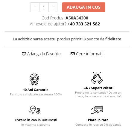
PURE
ADAUGA IN COS
QUADRIX
QUADRIX COMPOZIT
Cod Produs:
A50A34300
RANDO
Ai nevoie de ajutor?
+40 733 521 582
Recomandate
ROLL
La achizitionarea acestui produs primiti
3
puncte de fidelitate
SENSUAL
Adauga la Favorite
Cere informatii
SETURI CHIUVETA DE BUCATARIE SI
BATERIE
SIFOANE MONARCH
SITE / COSURI INOX
STRICTO
24/7 Suport clienti
10 Ani Garantie
STYLUX
Probleme la comanda? Da-ne un
Pentru o satisfactie garantata 100%
mesaj la orice ora, zi si noapte!
TOCATOARE
VARIANT
ZOOM
Livrare in 24h in București
Plata in rate
Electrocasnice pentru bucătărie
In maxima siguranta
Cumpara in rate cu 0% dobanda
Mixere și blendere