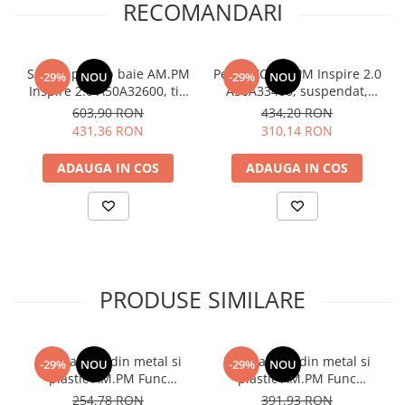
RECOMANDARI
Suport prosop baie AM.PM
Perie WC AM.PM Inspire 2.0
-29%
NOU
-29%
NOU
Inspire 2.0 A50A32600, tip
A50A33400, suspendat,
bara, 2 brate, finisaj cromat
metal + sticla mata, finisaj
603,90 RON
434,20 RON
cromat
431,36 RON
310,14 RON
ADAUGA IN COS
ADAUGA IN COS
PRODUSE SIMILARE
Etajera baie din metal si
Etajera baie din metal si
-29%
NOU
-29%
NOU
plastic AM.PM Func
plastic AM.PM Func
A8F37622, finisaj negru
A8F53122, finisaj negru
254,78 RON
391,93 RON