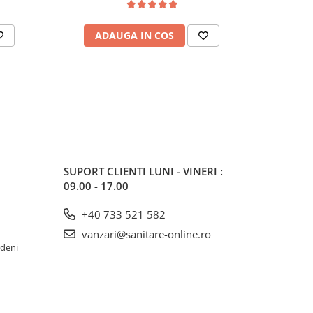
ADAUGA IN COS
AD
SUPORT CLIENTI
LUNI - VINERI :
09.00 - 17.00
+40 733 521 582
vanzari@sanitare-online.ro
rdeni