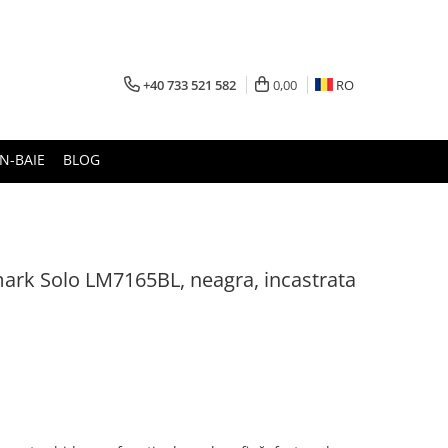
+40 733 521 582
0,00
RO
N-BAIE
BLOG
mark Solo LM7165BL, neagra, incastrata