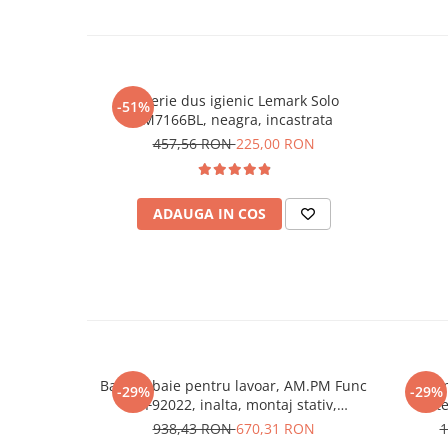
Sisteme pentru apa pură
Baterie dus igienic Lemark Solo
-51%
LM7166BL, neagra, incastrata
457,56 RON
225,00 RON
ADAUGA IN COS
Baterie baie pentru lavoar, AM.PM Func
Siste
-29%
-29%
F8F92022, inalta, montaj stativ,
bate
monocomanda, finisaj negru mat
938,43 RON
670,31 RON
1