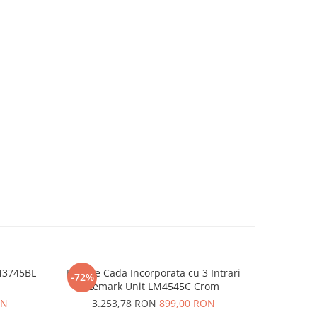
M3745BL
Baterie Cada Incorporata cu 3 Intrari
Paravan c
-72%
-40%
Lemark Unit LM4545C Crom
ON
3.253,78 RON
899,00 RON
1.2