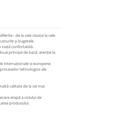
iferite - de la cele clasice la cele
usturile și bugetele.
 o viață confortabilă.
ouă principii de bază: atenție la
le internaționale și europene.
a proceselor tehnologice ale
ltă calitate de la cei mai
ecare etapă a ciclului de
tatea produsului.