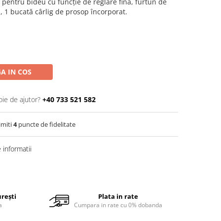
c pentru bideu cu funcție de reglare fină, furtun de
, 1 bucată cârlig de prosop încorporat.
A IN COS
oie de ajutor?
+40 733 521 582
imiti
4
puncte de fidelitate
informatii
urești
Plata in rate
a
Cumpara in rate cu 0% dobanda