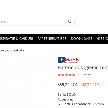
NSPIRAȚIE & GHIDURI
PARTENERIAT B2B
DOWNLOADS
/DESIG
eagra, incastrata
Baterie dus igienic Le
1 Review
559,24 RON
202,34 RON
Seria SOLO.
Accesorii:
Cartuș ceramic de 25 mm.