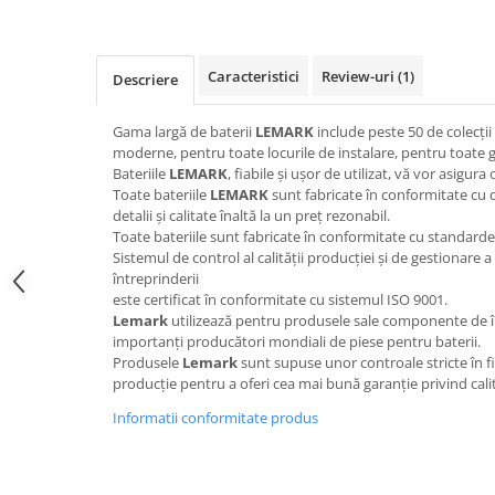
PURE
QUADRIX
QUADRIX COMPOZIT
Caracteristici
Review-uri
(1)
Descriere
RANDO
Recomandate
Gama largă de baterii
LEMARK
include peste 50 de colecții d
ROLL
moderne, pentru toate locurile de instalare, pentru toate g
SENSUAL
Bateriile
LEMARK
, fiabile și ușor de utilizat, vă vor asigura
Toate bateriile
LEMARK
sunt fabricate în conformitate cu d
SETURI CHIUVETA DE BUCATARIE SI
detalii și calitate înaltă la un preț rezonabil.
BATERIE
Toate bateriile sunt fabricate în conformitate cu standarde
SIFOANE MONARCH
Sistemul de control al calității producției și de gestionare 
întreprinderii
SITE / COSURI INOX
este certificat în conformitate cu sistemul ISO 9001.
STRICTO
Lemark
utilizează pentru produsele sale componente de îna
STYLUX
importanți producători mondiali de piese pentru baterii.
Produsele
Lemark
sunt supuse unor controale stricte în fi
TOCATOARE
producție pentru a oferi cea mai bună garanție privind cali
VARIANT
Informatii conformitate produs
ZOOM
Electrocasnice pentru bucătărie
Mixere și blendere