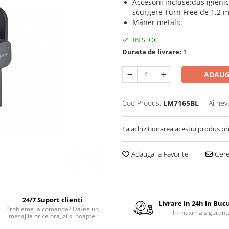
Accesorii incluse:dus igieni
scurgere Turn Free de 1,2 m
Mâner metalic
IN STOC
Durata de livrare:
1
ADAUG
Cod Produs:
LM7165BL
Ai nev
La achizitionarea acestui produs pr
Adauga la Favorite
Cere 
24/7 Suport clienti
Livrare in 24h in Buc
Probleme la comanda? Da-ne un
In maxima sigurant
mesaj la orice ora, zi si noapte!