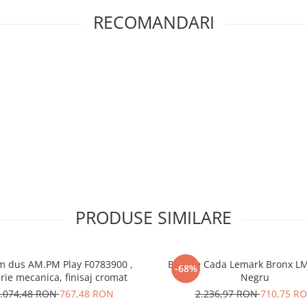
RECOMANDARI
PRODUSE SIMILARE
m dus AM.PM Play F0783900 ,
Baterie Cada Lemark Bronx L
-68%
rie mecanica, finisaj cromat
Negru
.074,48 RON
767,48 RON
2.236,97 RON
710,75 R