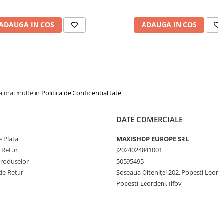
ADAUGA IN COS
ADAUGA IN COS
la mai multe in
Politica de Confidentialitate
DATE COMERCIALE
 Plata
MAXISHOP EUROPE SRL
e Retur
J2024024841001
Produselor
50595495
de Retur
Şoseaua Olteniţei 202, Popesti Leo
Popesti-Leordeni, Ilfov