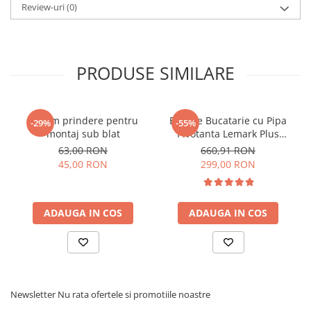
Review-uri
(0)
Caracteristici și funcții:
șase grade de rumenire
centrare automată a feliilor de pâine
dezghețare și încălzire
PRODUSE SIMILARE
prăjire suplimentară
deschideri late
tavă extensibilă pentru firimituri
Caracteristici:
Sistem prindere pentru
Baterie Bucatarie cu Pipa
-29%
-55%
Putere: 685-815 W
montaj sub blat
Pivotanta Lemark Plus
Capacitate: 2 sloturi
Grace LM1505C Crom
63,00 RON
660,91 RON
Lungime cablu: 0,75 m
45,00 RON
299,00 RON
Dimensiuni aparat: 310 x 210 x 195 mm
Dimensiuni ambalaj: 341 x 237 x 226 mm
Greutate netă: 1,5 kg
Greutate brută: 1,8 kg
ADAUGA IN COS
ADAUGA IN COS
Newsletter
Nu rata ofertele si promotiile noastre