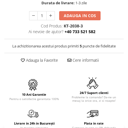
PURE
Durata de livrare:
1-3 zile
QUADRIX
QUADRIX COMPOZIT
ADAUGA IN COS
RANDO
Cod Produs:
KT-2038-3
Recomandate
Ai nevoie de ajutor?
+40 733 521 582
ROLL
SENSUAL
La achizitionarea acestui produs primiti
5
puncte de fidelitate
SETURI CHIUVETA DE BUCATARIE SI
BATERIE
Adauga la Favorite
Cere informatii
SIFOANE MONARCH
SITE / COSURI INOX
STRICTO
STYLUX
24/7 Suport clienti
10 Ani Garantie
TOCATOARE
Probleme la comanda? Da-ne un
Pentru o satisfactie garantata 100%
mesaj la orice ora, zi si noapte!
VARIANT
ZOOM
Electrocasnice pentru bucătărie
Livrare in 24h in București
Plata in rate
Mixere și blendere
In maxima siguranta
Cumpara in rate cu 0% dobanda