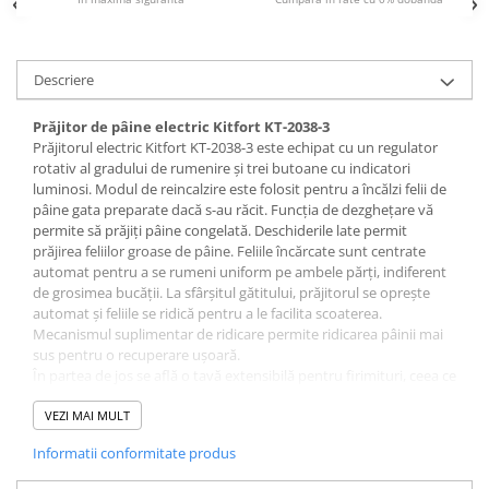
Sisteme pentru apa pură
Descriere
Prăjitor de pâine electric Kitfort KT-2038-3
Prăjitorul electric Kitfort KT-2038-3 este echipat cu un regulator
rotativ al gradului de rumenire și trei butoane cu indicatori
luminosi. Modul de reincalzire este folosit pentru a încălzi felii de
pâine gata preparate dacă s-au răcit. Funcția de dezghețare vă
permite să prăjiți pâine congelată. Deschiderile late permit
prăjirea feliilor groase de pâine. Feliile încărcate sunt centrate
automat pentru a se rumeni uniform pe ambele părți, indiferent
de grosimea bucății. La sfârșitul gătitului, prăjitorul se oprește
automat și feliile se ridică pentru a le facilita scoaterea.
Mecanismul suplimentar de ridicare permite ridicarea pâinii mai
sus pentru o recuperare ușoară.
În partea de jos se află o tavă extensibilă pentru firimituri, ceea ce
face curățarea prăjitorului ușoară și convenabilă.
Prăjitorul este conceput pentru a face toasturi acasă și poate fi
VEZI MAI MULT
utilizat în apartamente, case de vacanță, camere de hotel, spații
Informatii conformitate produs
gospodărești ale magazinelor, birouri, etc., pentru uz non-
comercial.