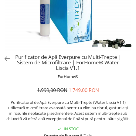
CHIUVETE STICLA
Dulap de baie cu oglindă
COMPACT
Dulap mic de baie
DISPOZITIVE DETERGENT
Etajeră pentru baie
ELEGANT
Sisteme de Dus
FORM
Cabine de dus
FORMIC
Oferta Zilei: Top Vânzări
GALEO
Baterii termostatice
Purificator de Apă Everpure cu Multi-Trepte |
INTERMEZZO
Sistem de Microfiltrare | ForHome® Water
Coloane de duș cu baterie
KOMBINO
Liscia V1.1
Căzi de baie
LINE
ForHome®
LINE MAXIM
Lavoare
LUNO
1.999,00 RON
1.749,00 RON
Seturi vase wc
MORE
Vase wc
Purificatorul de Apă Everpure cu Multi-Trepte (Water Liscia V1.1)
NIAGARA
utilizează microfiltrare avansată pentru a elimina clorul, gusturile și
NOX
mirosurile neplăcute și sedimentele. Acest sistem multi-trepte sub
chiuvetă vă oferă apă excepțional de fină și pură pentru băut și gătit.
OMNI
PRAKTIK
IN STOC
Durata de livrare:
5-7 zile