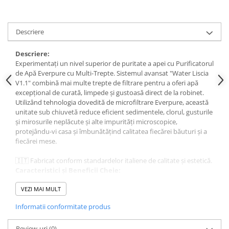
Sisteme pentru apa pură
Descriere
Descriere:
Experimentați un nivel superior de puritate a apei cu Purificatorul
de Apă Everpure cu Multi-Trepte. Sistemul avansat "Water Liscia
V1.1" combină mai multe trepte de filtrare pentru a oferi apă
excepțional de curată, limpede și gustoasă direct de la robinet.
Utilizând tehnologia dovedită de microfiltrare Everpure, această
unitate sub chiuvetă reduce eficient sedimentele, clorul, gusturile
și mirosurile neplăcute și alte impurități microscopice,
protejându-vi casa și îmbunătățind calitatea fiecărei băuturi și a
fiecărei mese.
🇮🇹
Fabricat conform standardelor italiene de calitate și estetică.
Caracteristici și Beneficii Cheie:
Filtrare în Multi-Trepte:
Utilizează o secvență sofisticată de
VEZI MAI MULT
filtre, inclusiv un pre-filtru pentru sedimente și un bloc de
cărbune de înaltă capacitate, pentru a vă purifica apa în mod
Informatii conformitate produs
complex.
Microfiltrare Superioară:
Inima sistemului este un mediu
Review-uri
dens de microfiltrare care reține particulele mai mici de 1
(0)