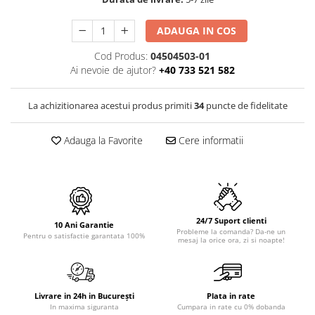
PURE
QUADRIX
ADAUGA IN COS
QUADRIX COMPOZIT
RANDO
Cod Produs:
04504503-01
Ai nevoie de ajutor?
+40 733 521 582
Recomandate
ROLL
La achizitionarea acestui produs primiti
34
puncte de fidelitate
SENSUAL
SETURI CHIUVETA DE BUCATARIE SI
Adauga la Favorite
Cere informatii
BATERIE
SIFOANE MONARCH
SITE / COSURI INOX
STRICTO
STYLUX
24/7 Suport clienti
10 Ani Garantie
Probleme la comanda? Da-ne un
TOCATOARE
Pentru o satisfactie garantata 100%
mesaj la orice ora, zi si noapte!
VARIANT
ZOOM
Electrocasnice pentru bucătărie
Livrare in 24h in București
Plata in rate
In maxima siguranta
Cumpara in rate cu 0% dobanda
Mixere și blendere