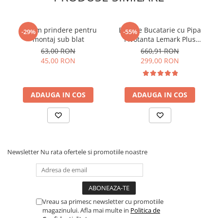
Utilizare Recomandată:
Instalare sub chiuvetă (punct de
utilizare) pentru apă de băut și gătit.
Sistem prindere pentru
Baterie Bucatarie cu Pipa
-29%
-55%
montaj sub blat
Pivotanta Lemark Plus
Grace LM1505C Crom
63,00 RON
660,91 RON
45,00 RON
299,00 RON
ADAUGA IN COS
ADAUGA IN COS
Newsletter
Nu rata ofertele si promotiile noastre
Vreau sa primesc newsletter cu promotiile
magazinului. Afla mai multe in
Politica de