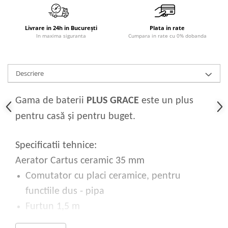
Sisteme pentru apa pură
Livrare in 24h in București
Plata in rate
In maxima siguranta
Cumpara in rate cu 0% dobanda
Descriere
Gama de baterii
PLUS GRACE
este un plus
pentru casă și pentru buget.
Specificatii tehnice:
Aerator Cartus ceramic 35 mm
Comutator cu placi ceramice, pentru
functiile dus - pipa
Furtun 1,5 m
Suport de perete