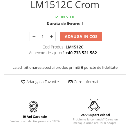
PURE
LM1512C Crom
QUADRIX
QUADRIX COMPOZIT
IN STOC
RANDO
Durata de livrare:
1
Recomandate
ADAUGA IN COS
ROLL
SENSUAL
Cod Produs:
LM1512C
Ai nevoie de ajutor?
+40 733 521 582
SETURI CHIUVETA DE BUCATARIE SI
BATERIE
SIFOANE MONARCH
La achizitionarea acestui produs primiti
6
puncte de fidelitate
SITE / COSURI INOX
STRICTO
Adauga la Favorite
Cere informatii
STYLUX
TOCATOARE
VARIANT
ZOOM
24/7 Suport clienti
10 Ani Garantie
Electrocasnice pentru bucătărie
Probleme la comanda? Da-ne un
Pentru o satisfactie garantata 100%
mesaj la orice ora, zi si noapte!
Mixere și blendere