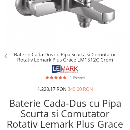
CHIUVETE STICLA
Dulap de baie cu oglindă
COMPACT
Dulap mic de baie
DISPOZITIVE DETERGENT
Etajeră pentru baie
ELEGANT
Sisteme de Dus
FORM
Cabine de dus
FORMIC
Oferta Zilei: Top Vânzări
GALEO
Baterii termostatice
Baterie Cada-Dus cu Pipa Scurta si Comutator
INTERMEZZO
Rotativ Lemark Plus Grace LM1512C Crom
Coloane de duș cu baterie
KOMBINO
Căzi de baie
LINE
LINE MAXIM
1 Review
Lavoare
LUNO
Seturi vase wc
1.220,17 RON
349,00 RON
MORE
Vase wc
Baterie Cada-Dus cu Pipa
NIAGARA
NOX
Scurta si Comutator
OMNI
Rotativ Lemark Plus Grace
PRAKTIK