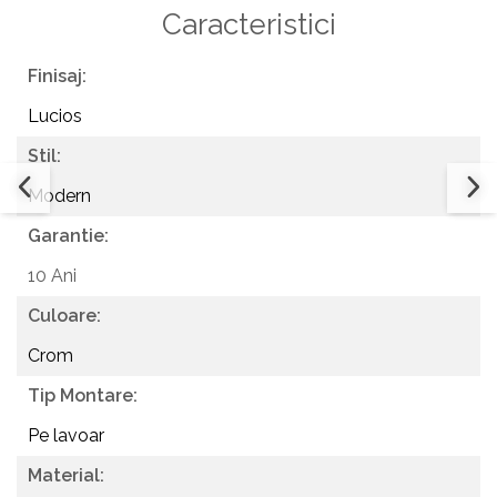
mondiali de piese pentru baterii.
Caracteristici
Produsele
Lemark
sunt supuse unor controale stricte în
fiecare etapă a ciclului de producție pentru a oferi cea
Finisaj:
mai bună garanție privind calitatea produsului.
Lucios
Stil:
Modern
Garantie:
10 Ani
Culoare:
Crom
Tip Montare:
Pe lavoar
Material: