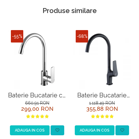
Produse similare
-55%
-68%
Baterie Bucatarie cu
Baterie Bucatarie
Pipa Pivotanta
Lemark Bronx
660,91 RON
1.118,49 RON
299,00 RON
355,88 RON
Lemark Plus Grace
LM3705BL Negru
LM1505C Crom
ADAUGA IN COS
ADAUGA IN COS