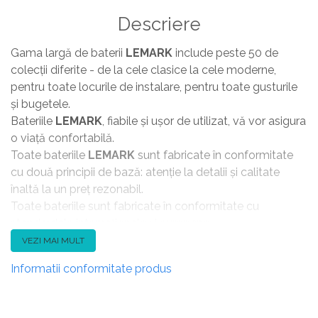
Descriere
Gama largă de baterii
LEMARK
include peste 50 de
colecții diferite - de la cele clasice la cele moderne,
pentru toate locurile de instalare, pentru toate gusturile
și bugetele.
Bateriile
LEMARK
, fiabile și ușor de utilizat, vă vor asigura
o viață confortabilă.
Toate bateriile
LEMARK
sunt fabricate în conformitate
cu două principii de bază: atenție la detalii și calitate
înaltă la un preț rezonabil.
Toate bateriile sunt fabricate în conformitate cu
standardele internaționale și europene.
Sistemul de control al calității producției și de gestionare
VEZI MAI MULT
a proceselor tehnologice ale întreprinderii
Informatii conformitate produs
este certificat în conformitate cu sistemul ISO 9001.
Lemark
utilizează pentru produsele sale componente
de înaltă calitate de la cei mai importanți producători