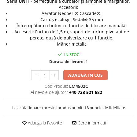
PURE
Seria
UNIT
- perfecțiune a curbelor și armonie a marginilor.
Accesorii:
QUADRIX
Aerator Neoperl® Cascade®.
QUADRIX COMPOZIT
Cartuș ecologic Sedal® 35 mm
RANDO
Întrerupător cu buton cu funcție de blocare manuală.
Accesorii: Furtun de 1,5 m, suport de furtun pivotant de
Recomandate
perete, duză de pulverizare cu 1 funcție.
ROLL
Mâner metalic
SENSUAL
IN STOC
SETURI CHIUVETA DE BUCATARIE SI
Durata de livrare:
1
BATERIE
SIFOANE MONARCH
ADAUGA IN COS
SITE / COSURI INOX
STRICTO
Cod Produs:
LM4502C
Ai nevoie de ajutor?
+40 733 521 582
STYLUX
TOCATOARE
La achizitionarea acestui produs primiti
13
puncte de fidelitate
VARIANT
ZOOM
Adauga la Favorite
Cere informatii
Electrocasnice pentru bucătărie
Mixere și blendere