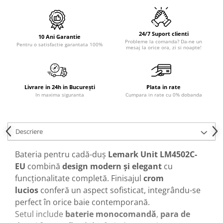
Sisteme pentru apa pură
24/7 Suport clienti
10 Ani Garantie
Probleme la comanda? Da-ne un
Pentru o satisfactie garantata 100%
mesaj la orice ora, zi si noapte!
Livrare in 24h in București
Plata in rate
In maxima siguranta
Cumpara in rate cu 0% dobanda
Descriere
Bateria pentru cadă-duș
Lemark Unit LM4502C-
EU
combină
design modern și elegant
cu
funcționalitate completă. Finisajul
crom
lucios
conferă un aspect sofisticat, integrându-se
perfect în orice baie contemporană.
Setul include
baterie monocomandă
,
para de