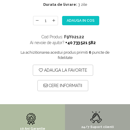
Durata de livrare:
3 zile
STYLUX
TOCATOARE
ADAUGA IN COS
VARIANT
ZOOM
Cod Produs:
F9Y02122
Ai nevoie de ajutor?
+40 733 521 582
Electrocasnice pentru bucătărie
Mixere și blendere
La achizitionarea acestui produs primiti
6
puncte de
fidelitate
Sisteme pentru apa pură
ADAUGA LA FAVORITE
CERE INFORMATII
24/7 Suport clienti
10 Ani Garantie