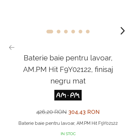
NOX
OMNI
PRAKTIK
PURE
QUADRIX
QUADRIX COMPOZIT
Baterie baie pentru lavoar,
RANDO
AM.PM Hit F9Y02122, finisaj
Recomandate
negru mat
ROLL
SENSUAL
SETURI CHIUVETA DE BUCATARIE SI
BATERIE
426,20 RON
304,43 RON
SIFOANE MONARCH
Baterie baie pentru lavoar, AM.PM Hit F9Y02122
SITE / COSURI INOX
IN STOC
STRICTO