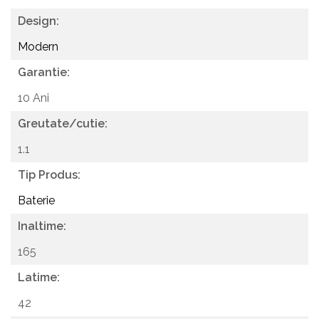
lucru: max. 1 MPa; Presiune de lucru recomandată: 0,1-
Design:
0,6 MPa; Temperatura apei calde: max. 75°C;
Modern
Temperatura apei calde recomandată: 65°C.
Garantie:
10 Ani
Greutate/cutie:
1.1
Tip Produs:
Baterie
Inaltime:
165
Latime:
42