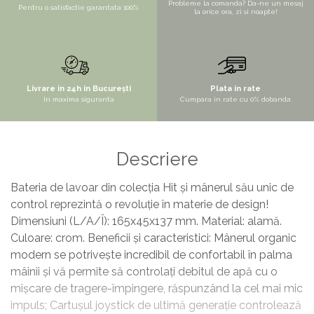
Probleme la comanda? Da-ne un mesaj
Pentru o satisfactie garantata 100%
la orice ora, zi si noapte!
Livrare in 24h in București
Plata in rate
In maxima siguranta
Cumpara in rate cu 0% dobanda
Descriere
Bateria de lavoar din colecția Hit și mânerul său unic de
control reprezintă o revoluție în materie de design!
Dimensiuni (L/A/Î): 165x45x137 mm. Material: alamă.
Culoare: crom. Beneficii și caracteristici: Mânerul organic
modern se potrivește incredibil de confortabil în palma
mâinii și vă permite să controlați debitul de apă cu o
mișcare de tragere-împingere, răspunzând la cel mai mic
impuls; Cartușul joystick de ultimă generație controlează