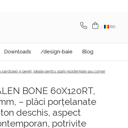
RO
Downloads
/design-baie
Blog
ardoseli și pereți, ideale pentru spații rezidențiale sau comer
ALEN BONE 60X120RT,
mm, – plăci porțelanate
, ton deschis, aspect
contemporan, potrivite