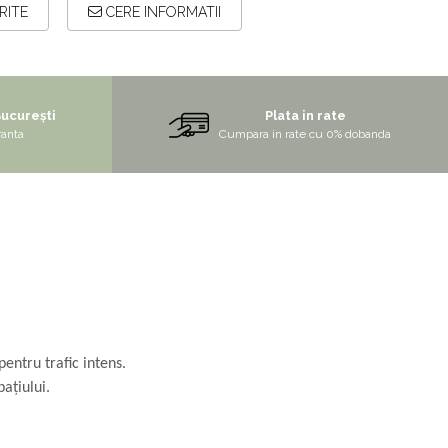
RITE
CERE INFORMATII
București
Plata in rate
ranta
Cumpara in rate cu 0% dobanda
pentru trafic intens.
pațiului.