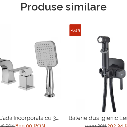
Produse similare
-64%
Cada Incorporata cu 3
Baterie dus igienic L
LM7165BL, neagra, in
899,00 RON
202,34
3,78 RON
559,24 RON