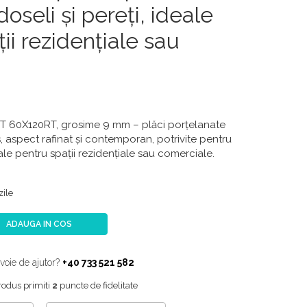
oseli și pereți, ideale
ii rezidențiale sau
T 60X120RT, grosime 9 mm
– plăci porțelanate
s, aspect rafinat și contemporan, potrivite pentru
eale pentru spații rezidențiale sau comerciale.
zile
ADAUGA IN COS
voie de ajutor?
+40 733 521 582
rodus primiti
2
puncte de fidelitate