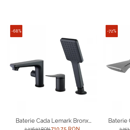
-68%
-72%
Baterie Cada Lemark Bronx
Baterie 
LM3745BL Negru
Intrari Lemark Unit LM4545C
710,75 RON
2.236,97 RON
3.25