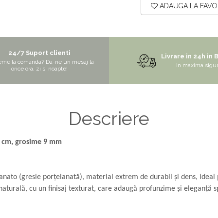
ADAUGA LA FAVO
24/7 Suport clienti
Livrare in 24h in 
eme la comanda? Da-ne un mesaj la
In maxima sigu
orice ora, zi si noapte!
Descriere
0 cm, grosime 9 mm
to (gresie porțelanată), material extrem de durabil și dens, ideal 
turală, cu un finisaj texturat, care adaugă profunzime și eleganță s