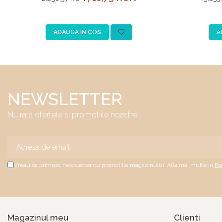
ADAUGA IN COS
A
NEWSLETTER
Nu rata ofertele si promotiile noastre
Vreau sa primesc newsletter cu promotiile magazinului. Afla mai multe in
Po
Magazinul meu
Clienti