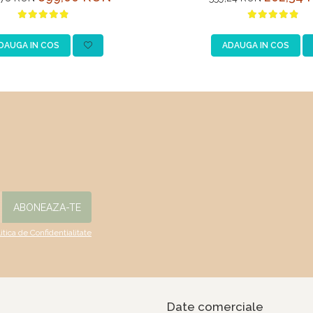
Crom
DAUGA IN COS
ADAUGA IN COS
litica de Confidentialitate
Date comerciale