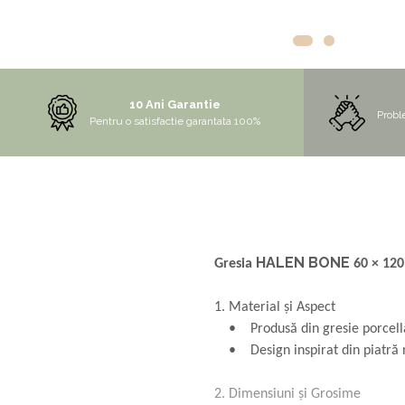
NOX
OMNI
PRAKTIK
PURE
10 Ani Garantie
Probl
Pentru o satisfactie garantata 100%
QUADRIX
QUADRIX COMPOZIT
RANDO
Recomandate
ROLL
HALEN BONE
Gresia
60 × 12
SENSUAL
SETURI CHIUVETA DE BUCATARIE SI
1.
Material și Aspect
BATERIE
• Produsă din gresie porcellana
SIFOANE MONARCH
• Design inspirat din piatră na
SITE / COSURI INOX
2.
Dimensiuni și Grosime
STRICTO