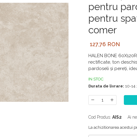
pentru pard
pentru spaț
comer
127,76 RON
HALEN BONE 60X120R
rectificate, ton deschi
pardoseli și pereți, id
IN STOC
Durata de livrare:
10-14 
Cod Produs:
AIS2
Ai ne
La achizitionarea acestui p