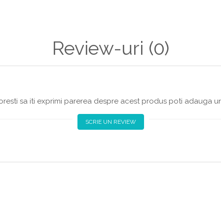
Review-uri
(0)
iatră
erioare, trafic intens
resti sa iti exprimi parerea despre acest produs poti adauga un
SCRIE UN REVIEW