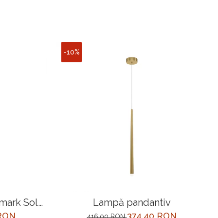
-10%
emark Solo
Lampă pandantiv
castrata
 RON
374,40 RON
416,00 RON