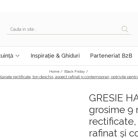
uință
Inspirație & Ghiduri
Parteneriat B2B
Home /
Black Friday /
rectificate, ton deschis, aspect rafinat și contemporan, potrivite pentru p
GRESIE H
grosime 9 
rectificate
rafinat și 