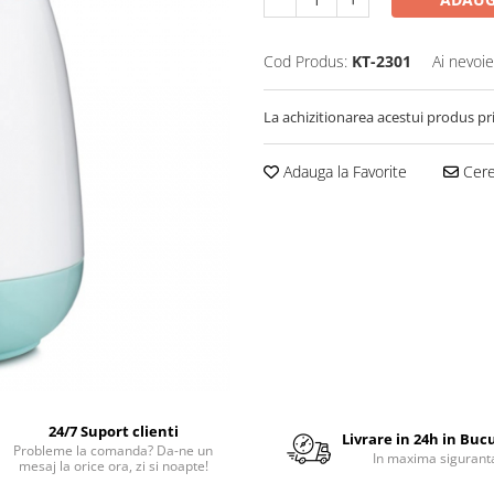
Cod Produs:
KT-2301
Ai nevoie
La achizitionarea acestui produs pr
Adauga la Favorite
Cere 
24/7 Suport clienti
Livrare in 24h in Buc
Probleme la comanda? Da-ne un
In maxima sigurant
mesaj la orice ora, zi si noapte!