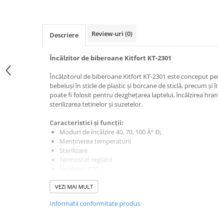
PURE
QUADRIX
QUADRIX COMPOZIT
Review-uri
(0)
Descriere
RANDO
Recomandate
Încălzitor de biberoane Kitfort KT-2301
ROLL
SENSUAL
Încălzitorul de biberoane Kitfort KT-2301 este conceput pe
bebeluși în sticle de plastic și borcane de sticlă, precum și î
SETURI CHIUVETA DE BUCATARIE SI
poate fi folosit pentru dezghețarea laptelui, încălzirea hran
BATERIE
sterilizarea tetinelor și suzetelor.
SIFOANE MONARCH
Caracteristici și funcții:
SITE / COSURI INOX
Moduri de încălzire 40, 70, 100 Â° Ð¡
STRICTO
Menținerea temperaturii
STYLUX
Sterilizare
Termostat reglabil
TOCATOARE
Încălzitor PTC
VARIANT
ZOOM
Specificații:
VEZI MAI MULT
Tensiune: 220-240 V, 50/60 Hz
Electrocasnice pentru bucătărie
Informatii conformitate produs
Putere: 100W
Mixere și blendere
Dimensiuni dispozitiv: 120 x 125 x 150mm