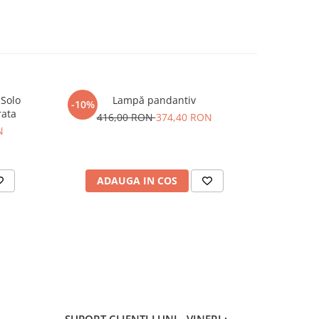
 Solo
Lampă pandantiv
Baterie 
-10%
-76%
rata
416,00 RON
374,40 RON
N
91
ADAUGA IN COS
AD