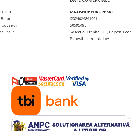
DATE COMERCIALE
 Plata
MAXISHOP EUROPE SRL
e Retur
J2024024841001
Produselor
50595495
de Retur
Şoseaua Olteniţei 202, Popesti Leo
Popesti-Leordeni, Ilfov