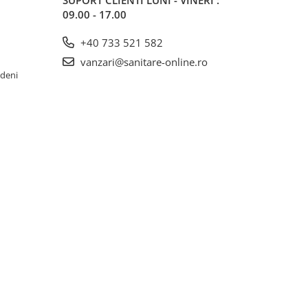
SUPORT CLIENTI
LUNI - VINERI :
09.00 - 17.00
+40 733 521 582
vanzari@sanitare-online.ro
rdeni