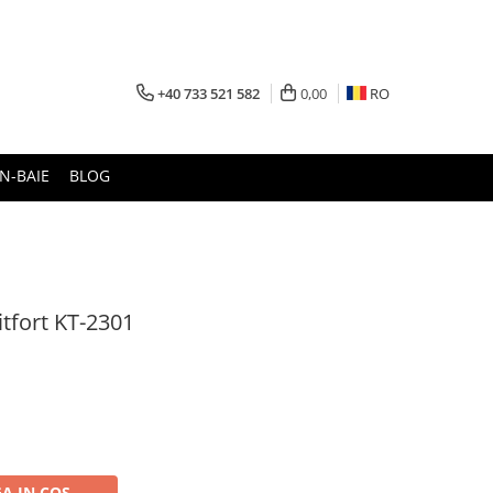
+40 733 521 582
0,00
RO
N-BAIE
BLOG
itfort KT-2301
A IN COS