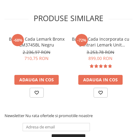
PRODUSE SIMILARE
Baterie Cada Lemark Bronx
Baterie Cada Incorporata cu
-68%
-72%
LM3745BL Negru
3 Intrari Lemark Unit
LM4545C Crom
2.236,97 RON
3.253,78 RON
710,75 RON
899,00 RON
ADAUGA IN COS
ADAUGA IN COS
Newsletter
Nu rata ofertele si promotiile noastre