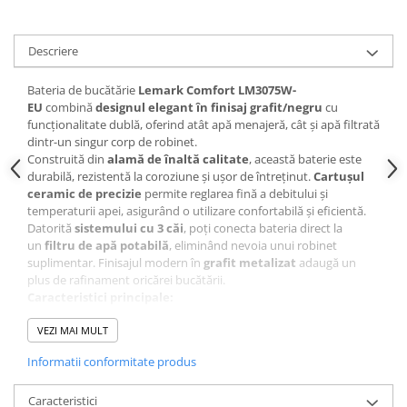
Sisteme pentru apa pură
Descriere
Bateria de bucătărie
Lemark Comfort LM3075W-
EU
combină
designul elegant în finisaj grafit/negru
cu
funcționalitate dublă, oferind atât apă menajeră, cât și apă filtrată
dintr-un singur corp de robinet.
Construită din
alamă de înaltă calitate
, această baterie este
durabilă, rezistentă la coroziune și ușor de întreținut.
Cartușul
ceramic de precizie
permite reglarea fină a debitului și
temperaturii apei, asigurând o utilizare confortabilă și eficientă.
Datorită
sistemului cu 3 căi
, poți conecta bateria direct la
un
filtru de apă potabilă
, eliminând nevoia unui robinet
suplimentar. Finisajul modern în
grafit metalizat
adaugă un
plus de rafinament oricărei bucătării.
Caracteristici principale:
Tip: baterie bucătărie monocomandă cu 2 căi
VEZI MAI MULT
Model: Lemark Comfort LM3075GM-EU
Finisaj: grafit / negru mat
Informatii conformitate produs
Material: alamă durabilă
Racord pentru filtru de apă potabilă
Caracteristici
Cartuș ceramic de înaltă precizie