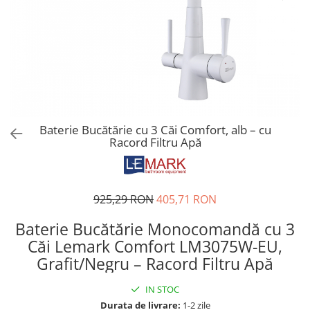
CHIUVETE STICLA
Dulap de baie cu oglindă
COMPACT
Dulap mic de baie
DISPOZITIVE DETERGENT
Etajeră pentru baie
ELEGANT
Sisteme de Dus
FORM
Cabine de dus
FORMIC
Oferta Zilei: Top Vânzări
GALEO
Baterii termostatice
Baterie Bucătărie cu 3 Căi Comfort, alb – cu
INTERMEZZO
Racord Filtru Apă
Coloane de duș cu baterie
KOMBINO
Căzi de baie
LINE
LINE MAXIM
Lavoare
925,29 RON
405,71 RON
LUNO
Seturi vase wc
MORE
Baterie Bucătărie Monocomandă cu 3
Vase wc
NIAGARA
Căi Lemark Comfort LM3075W-EU,
NOX
Grafit/Negru – Racord Filtru Apă
OMNI
IN STOC
PRAKTIK
Durata de livrare:
1-2 zile