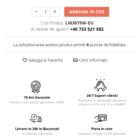
PURE
QUADRIX
ADAUGA IN COS
QUADRIX COMPOZIT
Cod Produs:
LM3075W-EU
RANDO
Ai nevoie de ajutor?
+40 733 521 582
Recomandate
ROLL
La achizitionarea acestui produs primiti
8
puncte de fidelitate
SENSUAL
SETURI CHIUVETA DE BUCATARIE SI
Adauga la Favorite
Cere informatii
BATERIE
SIFOANE MONARCH
SITE / COSURI INOX
STRICTO
STYLUX
24/7 Suport clienti
10 Ani Garantie
Probleme la comanda? Da-ne un
Pentru o satisfactie garantata 100%
TOCATOARE
mesaj la orice ora, zi si noapte!
VARIANT
ZOOM
Electrocasnice pentru bucătărie
Livrare in 24h in București
Plata in rate
In maxima siguranta
Cumpara in rate cu 0% dobanda
Mixere și blendere