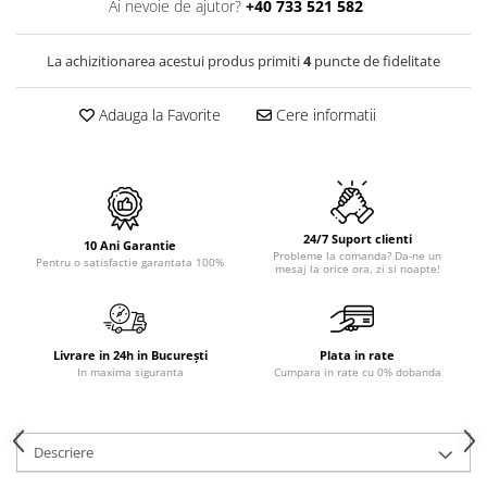
PURE
Ai nevoie de ajutor?
+40 733 521 582
QUADRIX
QUADRIX COMPOZIT
La achizitionarea acestui produs primiti
4
puncte de fidelitate
RANDO
Recomandate
Adauga la Favorite
Cere informatii
ROLL
SENSUAL
SETURI CHIUVETA DE BUCATARIE SI
BATERIE
24/7 Suport clienti
10 Ani Garantie
SIFOANE MONARCH
Probleme la comanda? Da-ne un
Pentru o satisfactie garantata 100%
mesaj la orice ora, zi si noapte!
SITE / COSURI INOX
STRICTO
STYLUX
Livrare in 24h in București
Plata in rate
TOCATOARE
In maxima siguranta
Cumpara in rate cu 0% dobanda
VARIANT
ZOOM
Electrocasnice pentru bucătărie
Descriere
Mixere și blendere