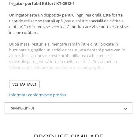
Irigator portabil Kitfort KT-2912-1
Sisteme pentru apa pură
Un irigator este un dispozitiv pentru îngrijirea orală. Este foarte
ușor de utilizat: se toarnă apă (sau o soluție specială de clătire a
dinților) în rezervor, se selectează modul care vi se potrivește și se
începe curățarea.
După masă, resturile alimentare rămân între dinți, blocate în
buzunarele gingiilor. În astfel de cazuri, ața dentară poate veni în
ajutor. În caz contrar, crește probabilitatea ca bacteriile și
virusurile patogene să intre în cavitatea orală. De asemenea,
folosirea aței dentare poate dăuna mecanic gingiilor.
Un irigator poate înlocui parțial ața dentară. Un jet subțire și
puternic de apă îndepărtează resturile alimentare și placa
VEZI MAI MULT
dentară din spațiul interdentar și buzunarele gingiilor. Jetul de
Informatii conformitate produs
apă nu curăță doar locurile greu accesibile, ci și masează în mod
corespunzător gingiile, ceea ce reprezintă o bună prevenire a
bolilor gingiilor. Irigatorul este considerat opțiunea cea mai
Review-uri
(0)
igienică pentru îngrijirea orală. Va fi deosebit de util pentru
persoanele care poartă aparate dentare și persoanele cu proteze
sau coroane.