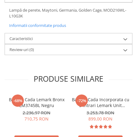
Sisteme pentru apa pură
Lampă de perete, Maytoni, Germania, Golden Cage, MOD216WL-
L10G3K
Informatii conformitate produs
Caracteristici
Review-uri
(0)
PRODUSE SIMILARE
Baterie Cada Lemark Bronx
Baterie Cada Incorporata cu
-68%
-72%
LM3745BL Negru
3 Intrari Lemark Unit
LM4545C Crom
2.236,97 RON
3.253,78 RON
710,75 RON
899,00 RON