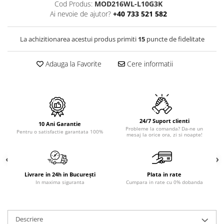
PURE
Cod Produs:
MOD216WL-L10G3K
QUADRIX
Ai nevoie de ajutor?
+40 733 521 582
QUADRIX COMPOZIT
RANDO
La achizitionarea acestui produs primiti
15
puncte de fidelitate
Recomandate
Adauga la Favorite
Cere informatii
ROLL
SENSUAL
SETURI CHIUVETA DE BUCATARIE SI
BATERIE
SIFOANE MONARCH
24/7 Suport clienti
10 Ani Garantie
SITE / COSURI INOX
Probleme la comanda? Da-ne un
Pentru o satisfactie garantata 100%
mesaj la orice ora, zi si noapte!
STRICTO
STYLUX
TOCATOARE
Livrare in 24h in București
Plata in rate
VARIANT
In maxima siguranta
Cumpara in rate cu 0% dobanda
ZOOM
Electrocasnice pentru bucătărie
Descriere
Mixere și blendere