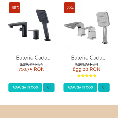
-68%
-72%
Baterie Cada
Baterie Cada
Lemark Bronx
Incorporata cu 3
2.236,97 RON
3.253,78 RON
710,75 RON
899,00 RON
LM3745BL Negru
Intrari Lemark Unit
LM4545C Crom
ADAUGA IN COS
ADAUGA IN COS