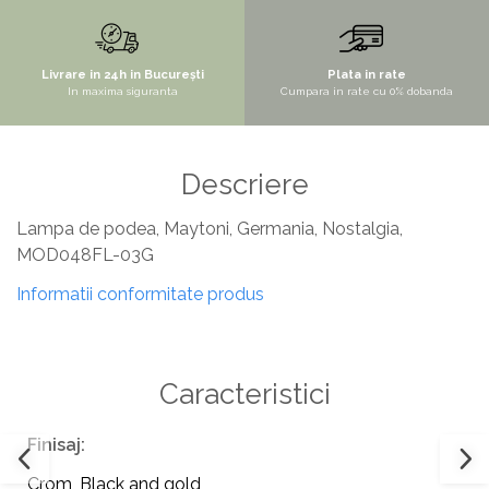
STYLUX
TOCATOARE
Livrare in 24h in București
Plata in rate
In maxima siguranta
Cumpara in rate cu 0% dobanda
VARIANT
ZOOM
Electrocasnice pentru bucătărie
Descriere
Mixere și blendere
Lampa de podea, Maytoni, Germania, Nostalgia,
Sisteme pentru apa pură
MOD048FL-03G
Informatii conformitate produs
Caracteristici
Finisaj:
Crom
,
Black and gold