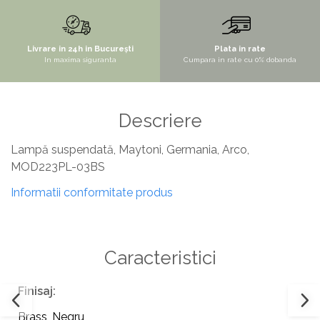
STYLUX
TOCATOARE
Livrare in 24h in București
Plata in rate
In maxima siguranta
Cumpara in rate cu 0% dobanda
VARIANT
ZOOM
Electrocasnice pentru bucătărie
Descriere
Mixere și blendere
Lampă suspendată, Maytoni, Germania, Arco,
Sisteme pentru apa pură
MOD223PL-03BS
Informatii conformitate produs
Caracteristici
Finisaj:
Brass
,
Negru