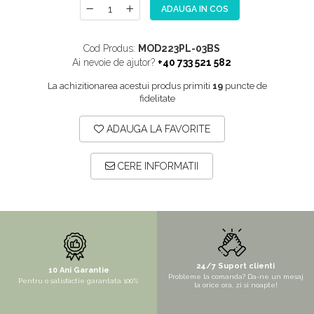
ADAUGA IN COS
NOX
OMNI
Cod Produs:
MOD223PL-03BS
PRAKTIK
Ai nevoie de ajutor?
+40 733 521 582
PURE
La achizitionarea acestui produs primiti
19
puncte de
fidelitate
QUADRIX
QUADRIX COMPOZIT
ADAUGA LA FAVORITE
RANDO
Recomandate
CERE INFORMATII
ROLL
SENSUAL
SETURI CHIUVETA DE BUCATARIE SI
BATERIE
SIFOANE MONARCH
24/7 Suport clienti
10 Ani Garantie
Probleme la comanda? Da-ne un mesaj
Pentru o satisfactie garantata 100%
la orice ora, zi si noapte!
SITE / COSURI INOX
STRICTO