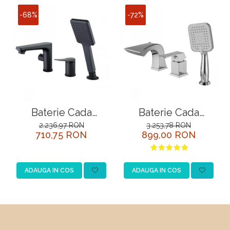
-68%
-72%
Baterie Cada
Baterie Cada
Lemark Bronx
Incorporata cu 3
2.236,97 RON
3.253,78 RON
710,75 RON
899,00 RON
LM3745BL Negru
Intrari Lemark Unit
LM4545C Crom
ADAUGA IN COS
ADAUGA IN COS