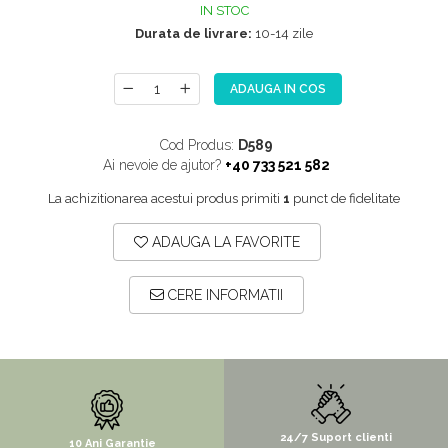
IN STOC
NOX
Durata de livrare:
10-14 zile
OMNI
PRAKTIK
ADAUGA IN COS
PURE
QUADRIX
Cod Produs:
D589
Ai nevoie de ajutor?
+40 733 521 582
QUADRIX COMPOZIT
La achizitionarea acestui produs primiti
1
punct de fidelitate
RANDO
Recomandate
ADAUGA LA FAVORITE
ROLL
CERE INFORMATII
SENSUAL
SETURI CHIUVETA DE BUCATARIE SI
BATERIE
SIFOANE MONARCH
SITE / COSURI INOX
24/7 Suport clienti
STRICTO
10 Ani Garantie