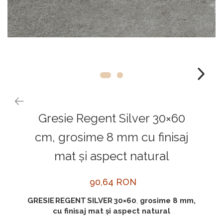
Mobilier baie
Aparate de uz casnic
CHIUVETE MONARCH
Dulap de baie
CHIUVETE STICLA
Dulap de baie cu oglindă
COMPACT
Dulap mic de baie
DISPOZITIVE DETERGENT
Etajeră pentru baie
ELEGANT
Sisteme de Dus
FORM
Cabine de dus
FORMIC
Oferta Zilei: Top Vânzări
GALEO
Gresie Regent Silver 30×60
Baterii termostatice
INTERMEZZO
cm, grosime 8 mm cu finisaj
Coloane de duș cu baterie
KOMBINO
mat și aspect natural
Căzi de baie
LINE
Lavoare
LINE MAXIM
90,64 RON
Seturi vase wc
LUNO
GRESIE REGENT SILVER 30×60
,
grosime 8 mm,
Vase wc
MORE
cu finisaj mat și aspect natural
NIAGARA