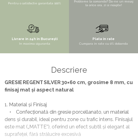
Probleme la comanda? Da-ne un mesaj
Pentru o satisfactie garantata 100%
la orice ora, zi si noapte!
STYLUX
TOCATOARE
VARIANT
ZOOM
Livrare in 24h in București
Plata in rate
In maxima siguranta
Cumpara in rate cu 0% dobanda
Electrocasnice pentru bucătărie
Mixere și blendere
Sisteme pentru apa pură
Descriere
GRESIE REGENT SILVER 30×60 cm, grosime 8 mm, cu
finisaj mat și aspect natural
1.⁠ ⁠Material și Finisaj
• Confecționată din gresie porcellanato, un material
dens și durabil, ideal pentru zone cu trafic intens. Finisajul
este mat („MATTE”), oferind un efect subtil și elegant al
suprafeței, fără strălucire excesivă