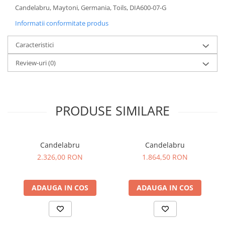
Candelabru, Maytoni, Germania, Toils, DIA600-07-G
Sisteme pentru apa pură
Informatii conformitate produs
Caracteristici
Review-uri
(0)
PRODUSE SIMILARE
Candelabru
Candelabru
2.326,00 RON
1.864,50 RON
ADAUGA IN COS
ADAUGA IN COS