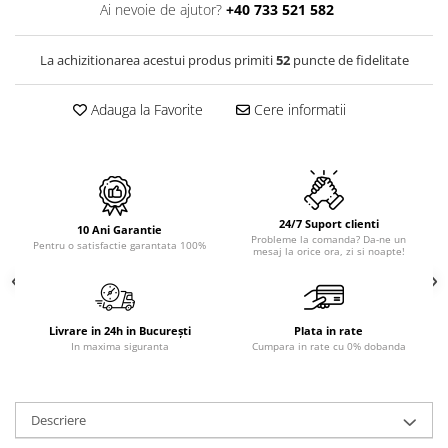
PURE
Ai nevoie de ajutor?
+40 733 521 582
QUADRIX
QUADRIX COMPOZIT
La achizitionarea acestui produs primiti
52
puncte de fidelitate
RANDO
Recomandate
Adauga la Favorite
Cere informatii
ROLL
SENSUAL
SETURI CHIUVETA DE BUCATARIE SI
BATERIE
24/7 Suport clienti
SIFOANE MONARCH
10 Ani Garantie
Probleme la comanda? Da-ne un
Pentru o satisfactie garantata 100%
mesaj la orice ora, zi si noapte!
SITE / COSURI INOX
STRICTO
STYLUX
TOCATOARE
Livrare in 24h in București
Plata in rate
In maxima siguranta
Cumpara in rate cu 0% dobanda
VARIANT
ZOOM
Electrocasnice pentru bucătărie
Descriere
Mixere și blendere