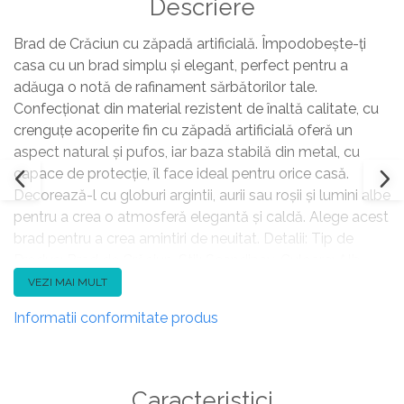
Descriere
Brad de Crăciun cu zăpadă artificială. Împodobește-ți
casa cu un brad simplu și elegant, perfect pentru a
adăuga o notă de rafinament sărbătorilor tale.
Confecționat din material rezistent de înaltă calitate, cu
crenguțe acoperite fin cu zăpadă artificială oferă un
aspect natural și pufos, iar baza stabilă din metal, cu
capace de protecție, îl face ideal pentru orice casă.
Decorează-l cu globuri argintii, aurii sau roșii și lumini albe
pentru a crea o atmosferă elegantă și caldă. Alege acest
brad pentru a crea amintiri de neuitat. Detalii: Tip de
Produs: Brad de Crăciun. Stil: Scandinav. Culoare: Alb.
Nuanță: Alb-murdar. Material: Material sintetic. Material
VEZI MAI MULT
primar: PVC. Material secundar: Metal. Realizat manual:
Informatii conformitate produs
Nu. Dimensiuni: Adâncime: 150 cm. Lățime: 150 cm.
Înălțime: 210 cm. Greutate: 12 kg. Oferta incude: 1 x Brad
de Crăciun, 1 x Suport. Caracteristici cheie: Acoperit cu
zăpadă artificială, Ajustare ușoară a ramurilor, Materiale
Caracteristici