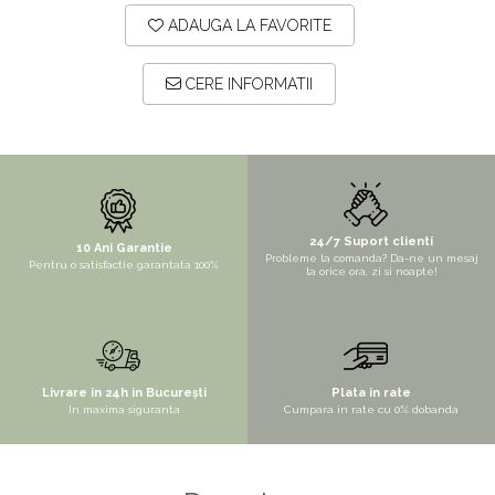
ADAUGA LA FAVORITE
STYLUX
TOCATOARE
CERE INFORMATII
VARIANT
ZOOM
Electrocasnice pentru bucătărie
Mixere și blendere
Sisteme pentru apa pură
24/7 Suport clienti
10 Ani Garantie
Probleme la comanda? Da-ne un mesaj
Pentru o satisfactie garantata 100%
la orice ora, zi si noapte!
Livrare in 24h in București
Plata in rate
In maxima siguranta
Cumpara in rate cu 0% dobanda