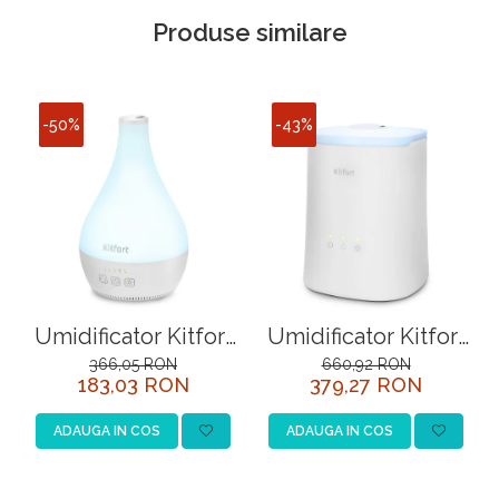
Produse similare
-50%
-43%
Umidificator Kitfort
Umidificator Kitfort
KT-2804
KT-2807
366,05 RON
660,92 RON
183,03 RON
379,27 RON
ADAUGA IN COS
ADAUGA IN COS