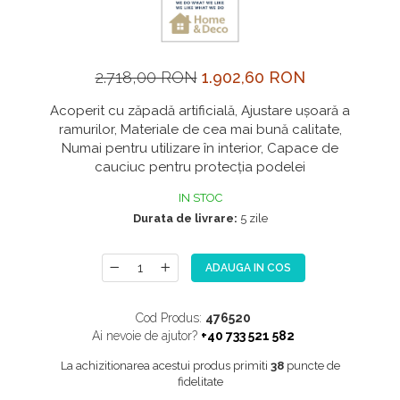
NOX
OMNI
PRAKTIK
2.718,00 RON
1.902,60 RON
PURE
Acoperit cu zăpadă artificială, Ajustare ușoară a
QUADRIX
ramurilor, Materiale de cea mai bună calitate,
Numai pentru utilizare în interior, Capace de
QUADRIX COMPOZIT
cauciuc pentru protecția podelei
RANDO
IN STOC
Recomandate
Durata de livrare:
5 zile
ROLL
SENSUAL
ADAUGA IN COS
SETURI CHIUVETA DE BUCATARIE SI
BATERIE
Cod Produs:
476520
Ai nevoie de ajutor?
+40 733 521 582
SIFOANE MONARCH
La achizitionarea acestui produs primiti
38
puncte de
SITE / COSURI INOX
fidelitate
STRICTO