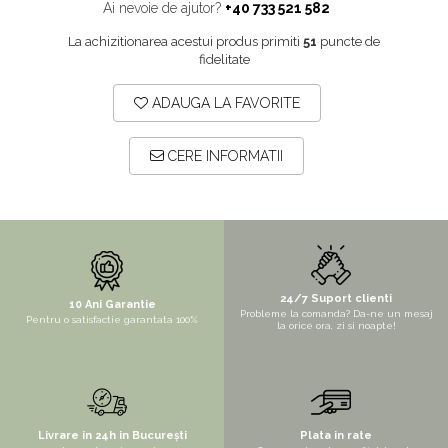
Ai nevoie de ajutor?
+40 733 521 582
STYLUX
La achizitionarea acestui produs primiti
51
puncte de
TOCATOARE
fidelitate
VARIANT
ADAUGA LA FAVORITE
ZOOM
Electrocasnice pentru bucătărie
CERE INFORMATII
Mixere și blendere
Sisteme pentru apa pură
24/7 Suport clienti
10 Ani Garantie
Probleme la comanda? Da-ne un mesaj
Pentru o satisfactie garantata 100%
la orice ora, zi si noapte!
Livrare in 24h in București
Plata in rate