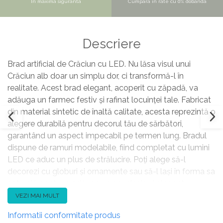
In maxima siguranta
Cumpara in rate cu 0% dobanda
Descriere
Brad artificial de Crăciun cu LED. Nu lăsa visul unui
Crăciun alb doar un simplu dor, ci transformă-l în
realitate. Acest brad elegant, acoperit cu zăpadă, va
adăuga un farmec festiv și rafinat locuinței tale. Fabricat
din material sintetic de înaltă calitate, acesta reprezintă o
alegere durabilă pentru decorul tău de sărbători,
garantând un aspect impecabil pe termen lung. Bradul
dispune de ramuri modelabile, fiind completat cu lumini
LED ce aduc un plus de strălucire. Poți alege să-l
decorezi cu globuri și ornamente sau să-l lași în forma sa
naturală pentru a adăuga un aer clasic și elegant
interiorului tău. Detalii: Tip de Produs: Brad de Crăciun.
VEZI MAI MULT
Culoare: Verde. Material: Material sintetic. Material primar:
Informatii conformitate produs
PVC. Material secundar: Oțel. LED: Da. Dimensiuni: