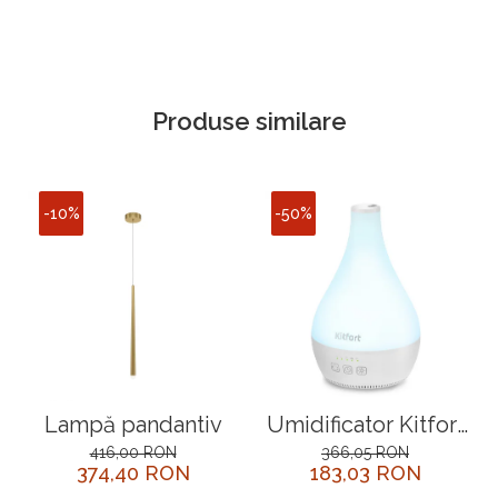
Produse similare
-10%
-50%
Lampă pandantiv
Umidificator Kitfort
KT-2804
416,00 RON
366,05 RON
374,40 RON
183,03 RON