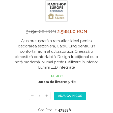
NOX
OMNI
PRAKTIK
PURE
3.698,00 RON
2.588,60 RON
QUADRIX
Ajustare ușoară a ramurilor, Ideal pentru
QUADRIX COMPOZIT
decorarea sezonieră, Cablu lung pentru un
confort maxim al utilizatorului, Creează o
RANDO
atmosferă confortabilă, Design tradițional cu o
Recomandate
notă modernă, Numai pentru utilizare în interior,
Lumini LED integrate
ROLL
SENSUAL
IN STOC
Durata de livrare:
5 zile
SETURI CHIUVETA DE BUCATARIE SI
BATERIE
SIFOANE MONARCH
ADAUGA IN COS
SITE / COSURI INOX
Cod Produs:
479598
STRICTO