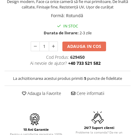
PURE
Design modern, Face ca orice cameră să fie mai primitoare, De înaltă
calitate, Finisaje fine, Rezistență UV, Ușor de curățat
QUADRIX
Formă
:
Rotundă
QUADRIX COMPOZIT
RANDO
IN STOC
Recomandate
Durata de livrare:
2-3 zile
ROLL
ADAUGA IN COS
SENSUAL
SETURI CHIUVETA DE BUCATARIE SI
Cod Produs:
629450
BATERIE
Ai nevoie de ajutor?
+40 733 521 582
SIFOANE MONARCH
SITE / COSURI INOX
La achizitionarea acestui produs primiti
5
puncte de fidelitate
STRICTO
STYLUX
Adauga la Favorite
Cere informatii
TOCATOARE
VARIANT
ZOOM
Electrocasnice pentru bucătărie
24/7 Suport clienti
10 Ani Garantie
Probleme la comanda? Da-ne un
Mixere și blendere
Pentru o satisfactie garantata 100%