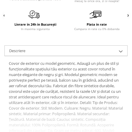
mesaj la orice ora, zi si noapte!
Sisteme pentru apa pură
Livrare in 24h in București
Plata in rate
In maxima siguranta
Cumpara in rate cu 0% dobanda
Descriere
Covor de exterior cu model geometric. Adaugă un plus de stil și
funcționalitate spațiului tău exterior cu acest covor rotund în
nuanțe elegante de negru și gri. Modelul geometric modern se
potrivește perfect pe terasă, balcon sau în grădină, aducând un
aer rafinat decorului tău. Fabricat din fibre sintetice durabile,
covorul este ușor de curățat, rezistent la razele UV și dotat cu un
strat antiderapant care reduce riscul de alunecare. Ideal pentru
utilizare atât în exterior, cât și în interior. Detalii: Tip de Produs:
Covor de exterior. Stil: Modern. Culoare: Negru. Material: Material
sintetic. Material primar: Polipropilenă. Material secundar:
Țesătură. Material de bază: Cauciuc sintetic. Compoziția
materialului: 100% Polipropilenă. Formă: Rotundă. Acoperire
inferioară din cauciuc: Da. Gram pe metru pătrat: 600. Model: