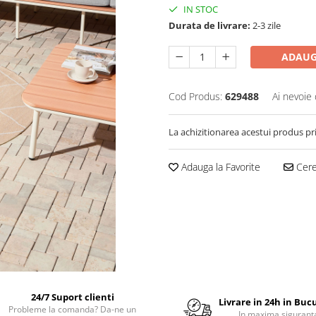
IN STOC
Durata de livrare:
2-3 zile
ADAUG
Cod Produs:
629488
Ai nevoie 
La achizitionarea acestui produs pr
Adauga la Favorite
Cere 
24/7 Suport clienti
Livrare in 24h in Buc
Probleme la comanda? Da-ne un
In maxima sigurant