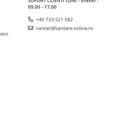
SUPORT CLIENTI
LUNI - VINERI :
09.00 - 17.00
+40 733 521 582
vanzari@sanitare-online.ro
rdeni