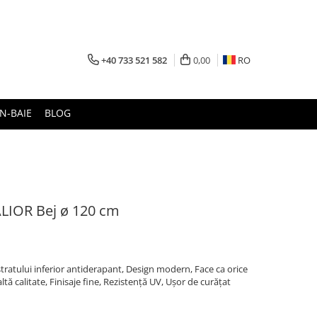
+40 733 521 582
0,00
RO
N-BAIE
BLOG
LIOR Bej ø 120 cm
stratului inferior antiderapant, Design modern, Face ca orice
tă calitate, Finisaje fine, Rezistență UV, Ușor de curățat