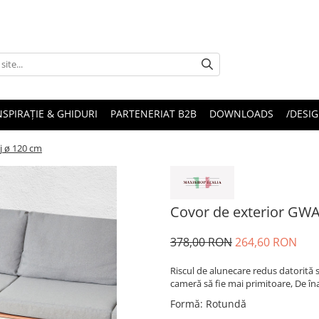
NSPIRAȚIE & GHIDURI
PARTENERIAT B2B
DOWNLOADS
/DESIG
j ø 120 cm
Covor de exterior GWA
378,00 RON
264,60 RON
Riscul de alunecare redus datorită 
cameră să fie mai primitoare, De înal
Formă
:
Rotundă