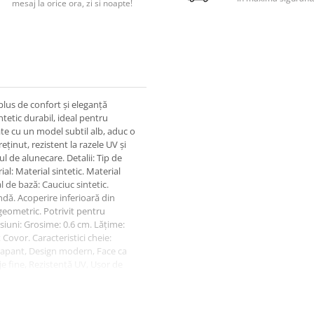
mesaj la orice ora, zi si noapte!
lus de confort și eleganță
ntetic durabil, ideal pentru
te cu un model subtil alb, aduc o
ținut, rezistent la razele UV și
l de alunecare. Detalii: Tip de
al: Material sintetic. Material
 de bază: Cauciuc sintetic.
dă. Acoperire inferioară din
eometric. Potrivit pentru
siuni: Grosime: 0.6 cm. Lățime:
Covor. Caracteristici cheie:
erapant, Design modern, Face ca
aje fine, Rezistență UV, Ușor de
plimentare: După despachetare,
ăta forma dorită. Vă
lasați greutăți la capete pentru