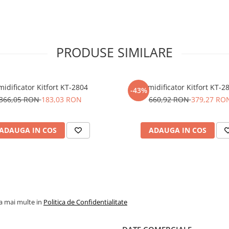
ă pe săptămână la o putere de
recția firului. 2.Din când în când,
 pentru a preveni decolorarea
 pată, folosind o cârpă umedă,
vorului, fără a freca. 4.Pentru
PRODUSE SIMILARE
rățați cu o cârpă umedă din
antitate mică de detergent diluat
idificator Kitfort KT-2804
Umidificator Kitfort KT-2
-43%
366,05 RON
183,03 RON
660,92 RON
379,27 RO
ADAUGA IN COS
ADAUGA IN COS
la mai multe in
Politica de Confidentialitate