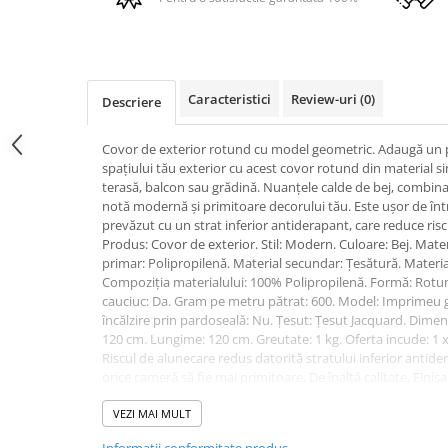
PURE
QUADRIX
QUADRIX COMPOZIT
RANDO
Caracteristici
Review-uri
(0)
Descriere
Recomandate
ROLL
Covor de exterior rotund cu model geometric. Adaugă un p
SENSUAL
spațiului tău exterior cu acest covor rotund din material si
SETURI CHIUVETA DE BUCATARIE SI
terasă, balcon sau grădină. Nuanțele calde de bej, combina
BATERIE
notă modernă și primitoare decorului tău. Este ușor de între
prevăzut cu un strat inferior antiderapant, care reduce riscu
SIFOANE MONARCH
Produs: Covor de exterior. Stil: Modern. Culoare: Bej. Materi
SITE / COSURI INOX
primar: Polipropilenă. Material secundar: Țesătură. Material
STRICTO
Compoziția materialului: 100% Polipropilenă. Formă: Rotun
cauciuc: Da. Gram pe metru pătrat: 600. Model: Imprimeu g
STYLUX
încălzire prin pardoseală: Nu. Țesut: Țesut Jacquard. Dimen
TOCATOARE
120 cm. Lungime: 120 cm. Greutate: 1 kg. Oferta incude: 1 x 
VARIANT
Riscul de alunecare redus datorită stratului inferior antid
orice cameră să fie mai primitoare, De înaltă calitate, Finis
ZOOM
curățat. Asamblare: Nu necesită asamblare. Informații su
Electrocasnice pentru bucătărie
articolul are nevoie de aproximativ 72 de ore pentru a căp
VEZI MAI MULT
recomandăm să îl desfășurați cât mai curând posibil și să p
Mixere și blendere