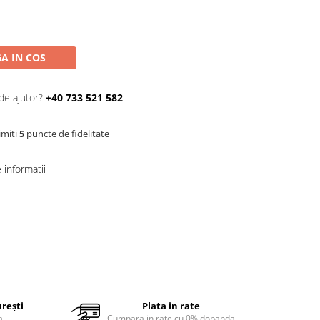
A IN COS
de ajutor?
+40 733 521 582
imiti
5
puncte de fidelitate
informatii
urești
Plata in rate
a
Cumpara in rate cu 0% dobanda