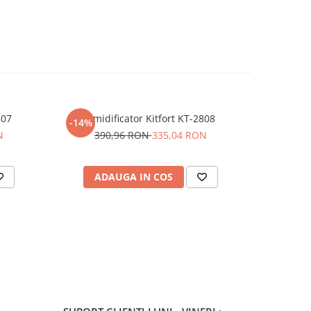
807
Umidificator Kitfort KT-2808
Ki
-14%
-50%
N
390,96 RON
335,04 RON
32
ADAUGA IN COS
AD