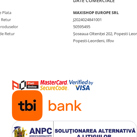
DATE COMERCIALE
 Plata
MAXISHOP EUROPE SRL
e Retur
J2024024841001
Produselor
50595495
de Retur
Şoseaua Olteniţei 202, Popesti Leo
Popesti-Leordeni, Ilfov