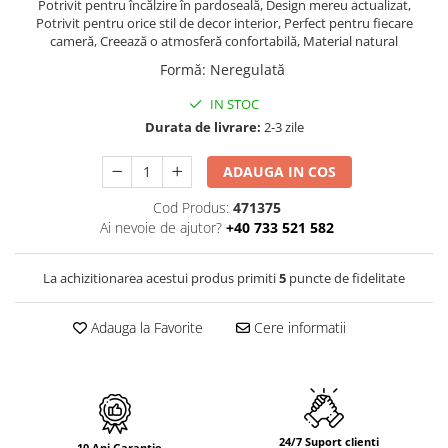
PURE
Potrivit pentru încălzire în pardoseală, Design mereu actualizat,
Potrivit pentru orice stil de decor interior, Perfect pentru fiecare
QUADRIX
cameră, Creează o atmosferă confortabilă, Material natural
QUADRIX COMPOZIT
Formă
:
Neregulată
RANDO
IN STOC
Recomandate
Durata de livrare:
2-3 zile
ROLL
SENSUAL
ADAUGA IN COS
SETURI CHIUVETA DE BUCATARIE SI
BATERIE
Cod Produs:
471375
Ai nevoie de ajutor?
+40 733 521 582
SIFOANE MONARCH
SITE / COSURI INOX
La achizitionarea acestui produs primiti
5
puncte de fidelitate
STRICTO
STYLUX
Adauga la Favorite
Cere informatii
TOCATOARE
VARIANT
ZOOM
Electrocasnice pentru bucătărie
Mixere și blendere
24/7 Suport clienti
10 Ani Garantie