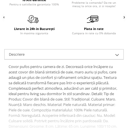
Probleme la comanda? Da-ne un
Pentru o satisfactie garantata 100%
Sisteme pentru apa pură
mesaj la orice ora, zi si noapte!
Livrare in 24h in București
Plata in rate
In maxima siguranta
Cumpara in rate cu 0% dobanda
Descriere
Covor pufos pentru camera de zi. Decorează orice încăpere cu
acest covor din blană sintetică de oaie, maro auriu și pufos, care
adaugă un plus de confort și rafinament oricărui spațiu. Textura
sa delicată transformă fiecare pas într-o experiență plăcută.
Completează perfect atmosfera, aducând un aer cald și primitor,
ideal pentru living sau dormitor în stil scandinav. Detalii: Tip de
Produs: Covor din blană de oaie. Stil: Tradițional. Culoare: Maro.
Nuanță: Maro deschis. Material: Piele naturală. Material primar:
Piele de oaie. Compoziția materialului: 100% Piele naturală.
Formă: Neregulată. Acoperire inferioară din cauciuc: Nu. Model:
Culoare solidă. Potrivit pentru încălzire prin pardoseală: Da.
Dimensiuni: Grosime: 8 cm. Lățime: 65 cm. Lungime: 100/110 cm.