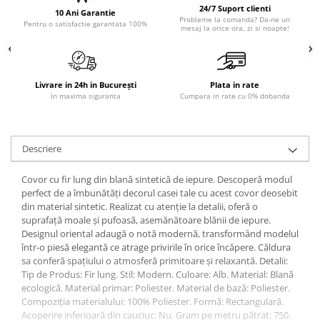
24/7 Suport clienti
10 Ani Garantie
Sisteme pentru apa pură
Probleme la comanda? Da-ne un
Pentru o satisfactie garantata 100%
mesaj la orice ora, zi si noapte!
Livrare in 24h in București
Plata in rate
In maxima siguranta
Cumpara in rate cu 0% dobanda
Descriere
Covor cu fir lung din blană sintetică de iepure. Descoperă modul
perfect de a îmbunătăți decorul casei tale cu acest covor deosebit
din material sintetic. Realizat cu atenție la detalii, oferă o
suprafață moale și pufoasă, asemănătoare blănii de iepure.
Designul oriental adaugă o notă modernă, transformând modelul
într-o piesă elegantă ce atrage privirile în orice încăpere. Căldura
sa conferă spațiului o atmosferă primitoare și relaxantă. Detalii:
Tip de Produs: Fir lung. Stil: Modern. Culoare: Alb. Material: Blană
ecologică. Material primar: Poliester. Material de bază: Poliester.
Compoziția materialului: 100% Poliester. Formă: Rectangulară.
Acoperire inferioară din cauciuc: Nu. Gram pe metru pătrat: 750.