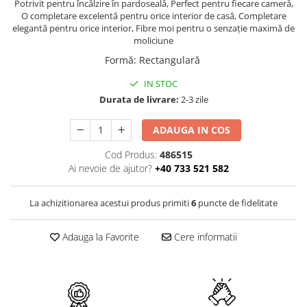
PURE
Potrivit pentru încălzire în pardoseală, Perfect pentru fiecare cameră,
O completare excelentă pentru orice interior de casă, Completare
QUADRIX
elegantă pentru orice interior, Fibre moi pentru o senzație maximă de
QUADRIX COMPOZIT
moliciune
RANDO
Formă
:
Rectangulară
Recomandate
IN STOC
ROLL
Durata de livrare:
2-3 zile
SENSUAL
SETURI CHIUVETA DE BUCATARIE SI
ADAUGA IN COS
BATERIE
Cod Produs:
486515
SIFOANE MONARCH
Ai nevoie de ajutor?
+40 733 521 582
SITE / COSURI INOX
STRICTO
La achizitionarea acestui produs primiti
6
puncte de fidelitate
STYLUX
TOCATOARE
Adauga la Favorite
Cere informatii
VARIANT
ZOOM
Electrocasnice pentru bucătărie
Mixere și blendere