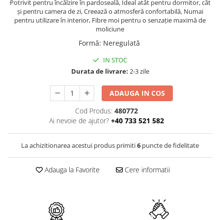
PURE
Potrivit pentru încălzire în pardoseală, Ideal atât pentru dormitor, cât
și pentru camera de zi, Creează o atmosferă confortabilă, Numai
QUADRIX
pentru utilizare în interior, Fibre moi pentru o senzație maximă de
QUADRIX COMPOZIT
moliciune
RANDO
Formă
:
Neregulată
Recomandate
IN STOC
ROLL
Durata de livrare:
2-3 zile
SENSUAL
SETURI CHIUVETA DE BUCATARIE SI
ADAUGA IN COS
BATERIE
Cod Produs:
480772
SIFOANE MONARCH
Ai nevoie de ajutor?
+40 733 521 582
SITE / COSURI INOX
STRICTO
La achizitionarea acestui produs primiti
6
puncte de fidelitate
STYLUX
TOCATOARE
Adauga la Favorite
Cere informatii
VARIANT
ZOOM
Electrocasnice pentru bucătărie
Mixere și blendere