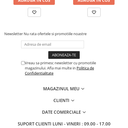
ADAUGA IN COS
ADAUGA IN COS
mult covorul și uscați-l imediat după curățare. Folosiți numai
detergenți pentru covoare. Contactați un expert pentru
îndepărtarea petelor dificile. 5.Pentru a elimina mirosul specific al
materialului natural din care este confecționat covorul, aerisiți
produsul timp de câteva ore ( ideal 1 sau 2 zile).
Newsletter
Nu rata ofertele si promotiile noastre
Vreau sa primesc newsletter cu promotiile
magazinului. Afla mai multe in
Politica de
Confidentialitate
MAGAZINUL MEU
CLIENTI
DATE COMERCIALE
SUPORT CLIENTI
LUNI - VINERI : 09.00 - 17.00