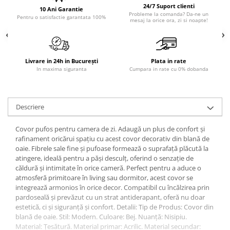
24/7 Suport clienti
10 Ani Garantie
Sisteme pentru apa pură
Probleme la comanda? Da-ne un
Pentru o satisfactie garantata 100%
mesaj la orice ora, zi si noapte!
Livrare in 24h in București
Plata in rate
In maxima siguranta
Cumpara in rate cu 0% dobanda
Descriere
Covor pufos pentru camera de zi. Adaugă un plus de confort și
rafinament oricărui spațiu cu acest covor decorativ din blană de
oaie. Fibrele sale fine și pufoase formează o suprafață plăcută la
atingere, ideală pentru a păși desculț, oferind o senzație de
căldură și intimitate în orice cameră. Perfect pentru a aduce o
atmosferă primitoare în living sau dormitor, acest covor se
integrează armonios în orice decor. Compatibil cu încălzirea prin
pardoseală și prevăzut cu un strat antiderapant, oferă nu doar
estetică, ci și siguranță și confort. Detalii: Tip de Produs: Covor din
blană de oaie. Stil: Modern. Culoare: Bej. Nuanță: Nisipiu.
Material: Țesătură. Material primar: Acrilic. Material secundar: