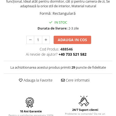
PURE
funcțional, Ideal atât pentru dormitor, cât și pentru camera de zi, Se
adaptează la orice stil de interior, Material natural
QUADRIX
Formă
:
Rectangulară
QUADRIX COMPOZIT
RANDO
IN STOC
Recomandate
Durata de livrare:
2-3 zile
ROLL
ADAUGA IN COS
SENSUAL
SETURI CHIUVETA DE BUCATARIE SI
Cod Produs:
488546
BATERIE
Ai nevoie de ajutor?
+40 733 521 582
SIFOANE MONARCH
SITE / COSURI INOX
La achizitionarea acestui produs primiti
29
puncte de fidelitate
STRICTO
STYLUX
Adauga la Favorite
Cere informatii
TOCATOARE
VARIANT
ZOOM
Electrocasnice pentru bucătărie
24/7 Suport clienti
10 Ani Garantie
Probleme la comanda? Da-ne un
Mixere și blendere
Pentru o satisfactie garantata 100%