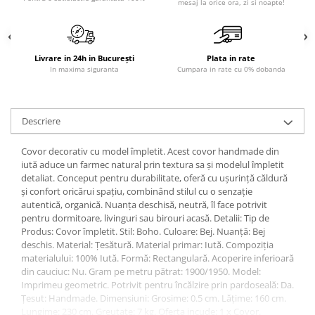
mesaj la orice ora, zi si noapte!
Sisteme pentru apa pură
Livrare in 24h in București
Plata in rate
In maxima siguranta
Cumpara in rate cu 0% dobanda
Descriere
Covor decorativ cu model împletit. Acest covor handmade din
iută aduce un farmec natural prin textura sa și modelul împletit
detaliat. Conceput pentru durabilitate, oferă cu ușurință căldură
și confort oricărui spațiu, combinând stilul cu o senzație
autentică, organică. Nuanța deschisă, neutră, îl face potrivit
pentru dormitoare, livinguri sau birouri acasă. Detalii: Tip de
Produs: Covor împletit. Stil: Boho. Culoare: Bej. Nuanță: Bej
deschis. Material: Țesătură. Material primar: Iută. Compoziția
materialului: 100% Iută. Formă: Rectangulară. Acoperire inferioară
din cauciuc: Nu. Gram pe metru pătrat: 1900/1950. Model:
Imprimeu geometric. Potrivit pentru încălzire prin pardoseală: Da.
Țesut: Handmade. Dimensiuni: Grosime: 0.5 cm. Lățime: 160 cm.
Lungime: 230 cm. Greutate: 7 kg. Oferta incude: 1 x Covor.