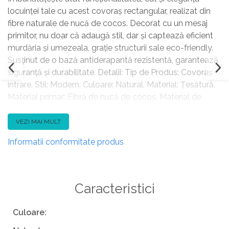
locuinței tale cu acest covoraș rectangular, realizat din
fibre naturale de nucă de cocos. Decorat cu un mesaj
primitor, nu doar că adaugă stil, dar și captează eficient
murdăria și umezeala, grație structurii sale eco-friendly.
Susținut de o bază antiderapantă rezistentă, garantează
siguranță și durabilitate. Detalii: Tip de Produs: Covoraș
intrare. Stil: Modern. Culoare: Natural. Material: Țesătură.
Material primar: Fibră de nucă de cocos. Material de
bază: PVC. Compoziția materialului: 100% Fibre de
cocos. Formă: Rectangulară. Acoperire inferioară din
VEZI MAI MULT
cauciuc: Da. Model: Scris. Țesut: Taftat. Dimensiuni:
Informatii conformitate produs
Grosime: 1.5 cm. Lățime: 60 cm. Lungime: 40 cm.
Greutate: 1.4 kg. Oferta incude: 1 x Covor intrare.
Caracteristici cheie: Design mereu actualizat, Mobilier
decorativ și funcțional, Materiale reciclabile și ecologice,
Caracteristici
Siguranță datorită suportului antiderapant, Ușor de
curățat. Asamblare: Nu necesită asamblare. Sfaturi de
Culoare:
întreținere: Scuturați-l în mod regulat pentru a îndepărta