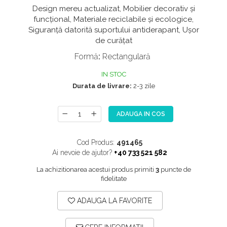
Design mereu actualizat, Mobilier decorativ și
NOX
funcțional, Materiale reciclabile și ecologice,
OMNI
Siguranță datorită suportului antiderapant, Ușor
de curățat
PRAKTIK
Formă
:
Rectangulară
PURE
QUADRIX
IN STOC
Durata de livrare:
2-3 zile
QUADRIX COMPOZIT
RANDO
ADAUGA IN COS
Recomandate
ROLL
Cod Produs:
491465
SENSUAL
Ai nevoie de ajutor?
+40 733 521 582
SETURI CHIUVETA DE BUCATARIE SI
La achizitionarea acestui produs primiti
3
puncte de
BATERIE
fidelitate
SIFOANE MONARCH
ADAUGA LA FAVORITE
SITE / COSURI INOX
STRICTO