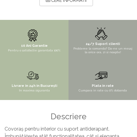
CERE INFORMATII
STYLUX
TOCATOARE
VARIANT
ZOOM
24/7 Suport clienti
Electrocasnice pentru bucătărie
10 Ani Garantie
Probleme la comanda? Da-ne un mesaj
Pentru o satisfactie garantata 100%
la orice ora, zi si noapte!
Mixere și blendere
Sisteme pentru apa pură
Livrare in 24h in București
Plata in rate
In maxima siguranta
Cumpara in rate cu 0% dobanda
Descriere
Covoraș pentru interior cu suport antiderapant.
Îmbunătățește atât funcționalitatea, cât și eleganța