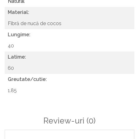
Natural
murdăria reziduală. Pentru o curățare mai profundă,
covorașul poate fi aspirat. Pentru a păstra integritatea și
Material:
aspectul fibrelor naturale, acest preș nu trebuie spălat.
Fibră de nucă de cocos
Lungime:
40
Latime:
60
Greutate/cutie:
1.85
Review-uri
(0)