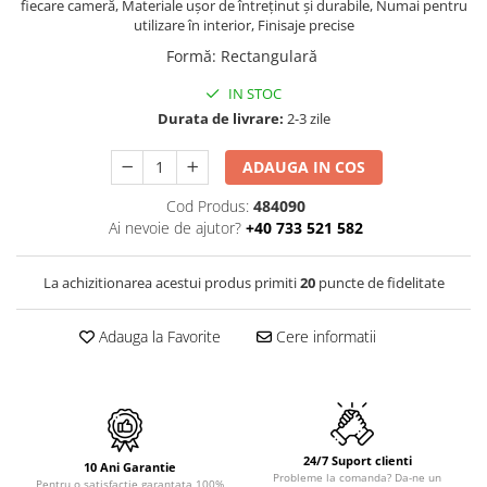
PURE
fiecare cameră, Materiale ușor de întreținut și durabile, Numai pentru
utilizare în interior, Finisaje precise
QUADRIX
Formă
:
Rectangulară
QUADRIX COMPOZIT
RANDO
IN STOC
Recomandate
Durata de livrare:
2-3 zile
ROLL
ADAUGA IN COS
SENSUAL
SETURI CHIUVETA DE BUCATARIE SI
Cod Produs:
484090
BATERIE
Ai nevoie de ajutor?
+40 733 521 582
SIFOANE MONARCH
SITE / COSURI INOX
La achizitionarea acestui produs primiti
20
puncte de fidelitate
STRICTO
STYLUX
Adauga la Favorite
Cere informatii
TOCATOARE
VARIANT
ZOOM
Electrocasnice pentru bucătărie
24/7 Suport clienti
10 Ani Garantie
Probleme la comanda? Da-ne un
Mixere și blendere
Pentru o satisfactie garantata 100%