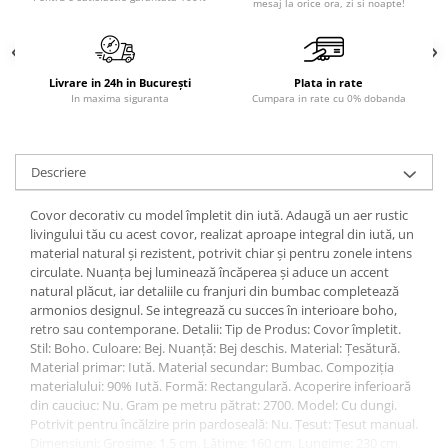
mesaj la orice ora, zi si noapte!
Sisteme pentru apa pură
Livrare in 24h in București
Plata in rate
In maxima siguranta
Cumpara in rate cu 0% dobanda
Descriere
Covor decorativ cu model împletit din iută. Adaugă un aer rustic
livingului tău cu acest covor, realizat aproape integral din iută, un
material natural și rezistent, potrivit chiar și pentru zonele intens
circulate. Nuanța bej luminează încăperea și aduce un accent
natural plăcut, iar detaliile cu franjuri din bumbac completează
armonios designul. Se integrează cu succes în interioare boho,
retro sau contemporane. Detalii: Tip de Produs: Covor împletit.
Stil: Boho. Culoare: Bej. Nuanță: Bej deschis. Material: Țesătură.
Material primar: Iută. Material secundar: Bumbac. Compoziția
materialului: 90% Iută. Formă: Rectangulară. Acoperire inferioară
din cauciuc: Nu. Gram pe metru pătrat: 2700. Model: Cu dungi.
Potrivit pentru încălzire prin pardoseală: Nu. Țesut: Țesut manual.
Dimensiuni: Grosime: 1.5 cm. Lățime: 160 cm. Lungime: 230 cm.