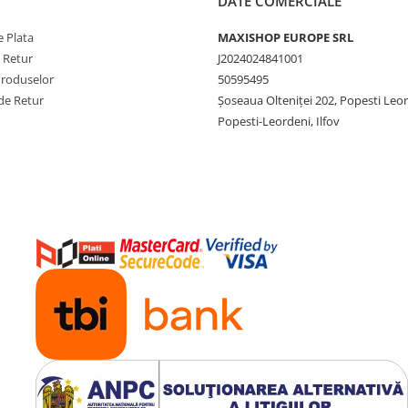
DATE COMERCIALE
 Plata
MAXISHOP EUROPE SRL
e Retur
J2024024841001
Produselor
50595495
de Retur
Şoseaua Olteniţei 202, Popesti Leo
Popesti-Leordeni, Ilfov