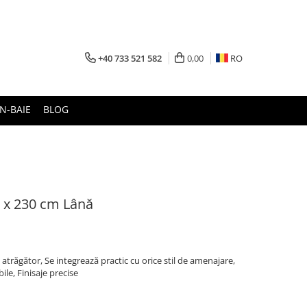
+40 733 521 582
0,00
RO
N-BAIE
BLOG
 x 230 cm Lână
 atrăgător, Se integrează practic cu orice stil de amenajare,
ile, Finisaje precise