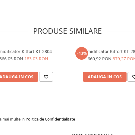
e, folosind un accesoriu pentru
rul la 180 ̊ pentru a asigura o
 expunerea la soare.
i pierde culoarea. Ștergeți de la
 dificile, curățați suprafața cu o
PRODUSE SIMILARE
, folosiți un detergent pentru
urățare. Folosiți numai detergenți
etelor dificile. 5.Pentru a
e confecționat covorul, aerisiți
idificator Kitfort KT-2804
Umidificator Kitfort KT-2
-43%
366,05 RON
183,03 RON
660,92 RON
379,27 RO
ADAUGA IN COS
ADAUGA IN COS
la mai multe in
Politica de Confidentialitate