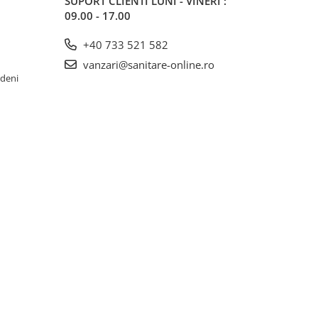
SUPORT CLIENTI
LUNI - VINERI :
09.00 - 17.00
+40 733 521 582
vanzari@sanitare-online.ro
rdeni