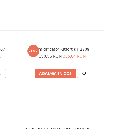
807
Umidificator Kitfort KT-2808
Ki
-14%
-50%
N
390,96 RON
335,04 RON
32
ADAUGA IN COS
AD