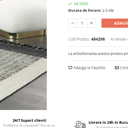
IN STOC
Durata de livrare:
2-3 zile
ADAUG
Cod Produs:
484208
Ai nevoie 
La achizitionarea acestui produs pr
Adauga la Favorite
Cere 
24/7 Suport clienti
Livrare in 24h in Buc
Probleme la comanda? Da-ne un
In maxima sigurant