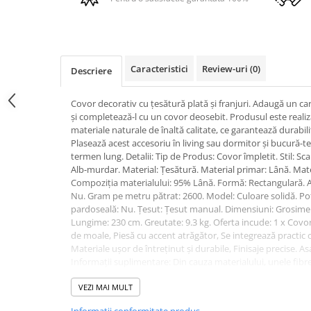
PURE
QUADRIX
QUADRIX COMPOZIT
RANDO
Caracteristici
Review-uri
(0)
Descriere
Recomandate
ROLL
Covor decorativ cu țesătură plată și franjuri. Adaugă un car
SENSUAL
și completează-l cu un covor deosebit. Produsul este realiz
SETURI CHIUVETA DE BUCATARIE SI
materiale naturale de înaltă calitate, ce garantează durabili
BATERIE
Plasează acest accesoriu în living sau dormitor și bucură-te
termen lung. Detalii: Tip de Produs: Covor împletit. Stil: S
SIFOANE MONARCH
Alb-murdar. Material: Țesătură. Material primar: Lână. Ma
SITE / COSURI INOX
Compoziția materialului: 95% Lână. Formă: Rectangulară. Ac
STRICTO
Nu. Gram pe metru pătrat: 2600. Model: Culoare solidă. Potr
pardoseală: Nu. Țesut: Țesut manual. Dimensiuni: Grosime:
STYLUX
Lungime: 230 cm. Greutate: 9.3 kg. Oferta incude: 1 x Covor. 
TOCATOARE
de moale, Piesă cu accent atrăgător, Se integrează practic c
VARIANT
Materiale ușor de întreținut și durabile, Finisaje precise. 
Informații suplimentare: Din cauza materialului, unele fibr
ZOOM
utilizării. Totuși, acesta este un proces natural și nu este 
Electrocasnice pentru bucătărie
Vă rugăm să rețineți că, din cauza producției manuale, fiec
VEZI MAI MULT
o textură ușor diferite. Aceste variații nu pot fi considerate 
Mixere și blendere