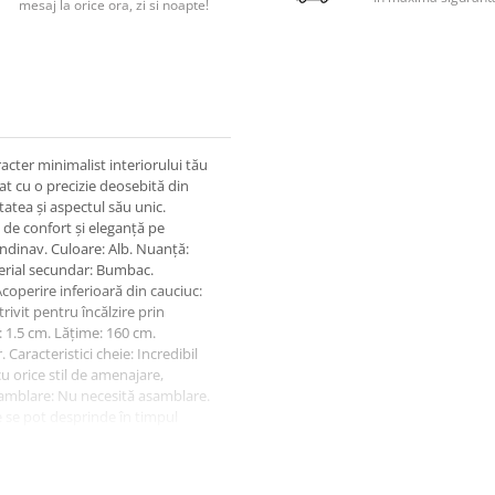
mesaj la orice ora, zi si noapte!
acter minimalist interiorului tău
at cu o precizie deosebită din
tatea și aspectul său unic.
 de confort și eleganță pe
candinav. Culoare: Alb. Nuanță:
terial secundar: Bumbac.
operire inferioară din cauciuc:
ivit pentru încălzire prin
 1.5 cm. Lățime: 160 cm.
Caracteristici cheie: Incredibil
u orice stil de amenajare,
Asamblare: Nu necesită asamblare.
e se pot desprinde în timpul
considerat un defect al produsului.
are piesă poate avea o culoare și
ca fiind reclamații. Sfaturi de