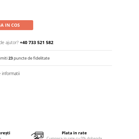
A IN COS
de ajutor?
+40 733 521 582
imiti
23
puncte de fidelitate
informatii
urești
Plata in rate
a
Cumpara in rate cu 0% dobanda