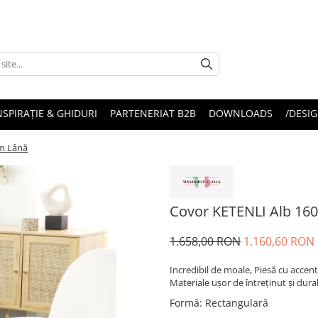
NSPIRAȚIE & GHIDURI
PARTENERIAT B2B
DOWNLOADS
/DESIG
cm Lână
Covor KETENLI Alb 160
1.658,00 RON
1.160,60 RON
Incredibil de moale, Piesă cu accent
Materiale ușor de întreținut și durab
Formă
:
Rectangulară