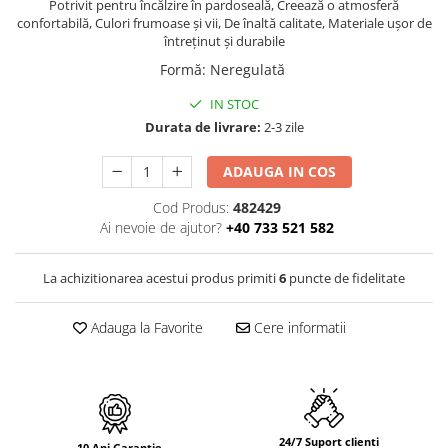
PURE
Potrivit pentru încălzire în pardoseală, Creează o atmosferă
confortabilă, Culori frumoase și vii, De înaltă calitate, Materiale ușor de
QUADRIX
întreținut și durabile
QUADRIX COMPOZIT
Formă
:
Neregulată
RANDO
IN STOC
Recomandate
Durata de livrare:
2-3 zile
ROLL
SENSUAL
ADAUGA IN COS
SETURI CHIUVETA DE BUCATARIE SI
BATERIE
Cod Produs:
482429
Ai nevoie de ajutor?
+40 733 521 582
SIFOANE MONARCH
SITE / COSURI INOX
La achizitionarea acestui produs primiti
6
puncte de fidelitate
STRICTO
STYLUX
Adauga la Favorite
Cere informatii
TOCATOARE
VARIANT
ZOOM
Electrocasnice pentru bucătărie
Mixere și blendere
24/7 Suport clienti
10 Ani Garantie