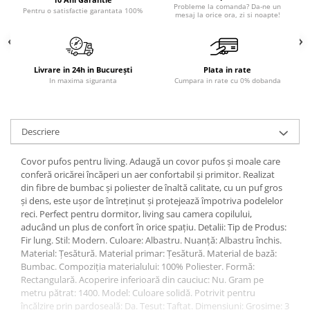
Probleme la comanda? Da-ne un
Pentru o satisfactie garantata 100%
Sisteme pentru apa pură
mesaj la orice ora, zi si noapte!
Livrare in 24h in București
Plata in rate
In maxima siguranta
Cumpara in rate cu 0% dobanda
Descriere
Covor pufos pentru living. Adaugă un covor pufos și moale care
conferă oricărei încăperi un aer confortabil și primitor. Realizat
din fibre de bumbac și poliester de înaltă calitate, cu un puf gros
și dens, este ușor de întreținut și protejează împotriva podelelor
reci. Perfect pentru dormitor, living sau camera copilului,
aducând un plus de confort în orice spațiu. Detalii: Tip de Produs:
Fir lung. Stil: Modern. Culoare: Albastru. Nuanță: Albastru închis.
Material: Țesătură. Material primar: Țesătură. Material de bază:
Bumbac. Compoziția materialului: 100% Poliester. Formă:
Rectangulară. Acoperire inferioară din cauciuc: Nu. Gram pe
metru pătrat: 1400. Model: Culoare solidă. Potrivit pentru
încălzire prin pardoseală: Da. Țesut: Taftat. Dimensiuni: Grosime: 3