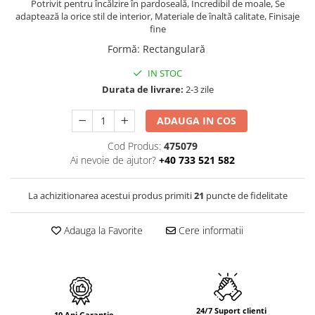
PURE
Potrivit pentru încălzire în pardoseală, Incredibil de moale, Se
adaptează la orice stil de interior, Materiale de înaltă calitate, Finisaje
QUADRIX
fine
QUADRIX COMPOZIT
Formă
:
Rectangulară
RANDO
IN STOC
Recomandate
Durata de livrare:
2-3 zile
ROLL
SENSUAL
ADAUGA IN COS
SETURI CHIUVETA DE BUCATARIE SI
BATERIE
Cod Produs:
475079
Ai nevoie de ajutor?
+40 733 521 582
SIFOANE MONARCH
SITE / COSURI INOX
La achizitionarea acestui produs primiti
21
puncte de fidelitate
STRICTO
STYLUX
Adauga la Favorite
Cere informatii
TOCATOARE
VARIANT
ZOOM
Electrocasnice pentru bucătărie
Mixere și blendere
24/7 Suport clienti
10 Ani Garantie