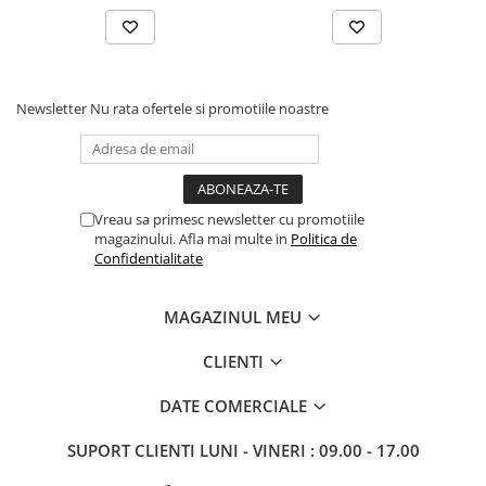
este confecționat covorul, aerisiți produsul timp de câteva ore (
ideal 1 sau 2 zile).
Newsletter
Nu rata ofertele si promotiile noastre
Vreau sa primesc newsletter cu promotiile
magazinului. Afla mai multe in
Politica de
Confidentialitate
MAGAZINUL MEU
CLIENTI
DATE COMERCIALE
SUPORT CLIENTI
LUNI - VINERI : 09.00 - 17.00