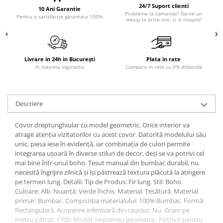
24/7 Suport clienti
10 Ani Garantie
Sisteme pentru apa pură
Probleme la comanda? Da-ne un
Pentru o satisfactie garantata 100%
mesaj la orice ora, zi si noapte!
Livrare in 24h in București
Plata in rate
In maxima siguranta
Cumpara in rate cu 0% dobanda
Descriere
Covor dreptunghiular cu model geometric. Orice interior va
atrage atenția vizitatorilor cu acest covor. Datorită modelului său
unic, piesa iese în evidență, iar combinația de culori permite
integrarea ușoară în diverse stiluri de decor, deși se va potrivi cel
mai bine într-unul boho. Țesut manual din bumbac durabil, nu
necesită îngrijire zilnică și își păstrează textura plăcută la atingere
pe termen lung. Detalii: Tip de Produs: Fir lung. Stil: Boho.
Culoare: Alb. Nuanță: Verde închis. Material: Țesătură. Material
primar: Bumbac. Compoziția materialului: 100% Bumbac. Formă:
Rectangulară. Acoperire inferioară din cauciuc: Nu. Gram pe
metru pătrat: 1700. Model: Imprimeu geometric. Potrivit pentru