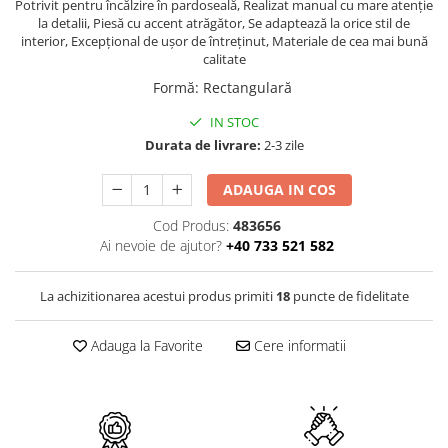
PURE
Potrivit pentru încălzire în pardoseală, Realizat manual cu mare atenție
la detalii, Piesă cu accent atrăgător, Se adaptează la orice stil de
QUADRIX
interior, Excepțional de ușor de întreținut, Materiale de cea mai bună
QUADRIX COMPOZIT
calitate
RANDO
Formă
:
Rectangulară
Recomandate
IN STOC
ROLL
Durata de livrare:
2-3 zile
SENSUAL
SETURI CHIUVETA DE BUCATARIE SI
ADAUGA IN COS
BATERIE
Cod Produs:
483656
SIFOANE MONARCH
Ai nevoie de ajutor?
+40 733 521 582
SITE / COSURI INOX
STRICTO
La achizitionarea acestui produs primiti
18
puncte de fidelitate
STYLUX
TOCATOARE
Adauga la Favorite
Cere informatii
VARIANT
ZOOM
Electrocasnice pentru bucătărie
Mixere și blendere