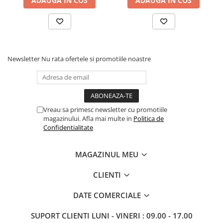
ADAUGA IN COS
ADAUGA IN COS
bumbac umedă care nu pătează. Dacă este necesar, folosiți un
detergent pentru lână. Nu udați prea mult covorul și uscați-l
imediat după curățare. Folosiți numai detergenți pentru covoare.
Contactați un expert pentru îndepărtarea petelor dificile.
5.Pentru a elimina mirosul specific al materialului natural din care
este confecționat covorul, aerisiți produsul timp de câteva ore (
ideal 1 sau 2 zile).
Newsletter
Nu rata ofertele si promotiile noastre
Vreau sa primesc newsletter cu promotiile
magazinului. Afla mai multe in
Politica de
Confidentialitate
MAGAZINUL MEU
CLIENTI
DATE COMERCIALE
SUPORT CLIENTI
LUNI - VINERI : 09.00 - 17.00