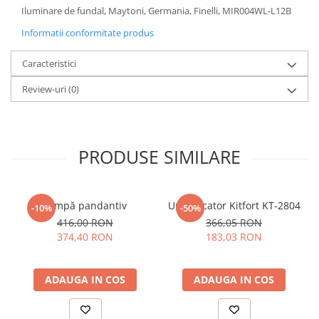
Iluminare de fundal, Maytoni, Germania, Finelli, MIR004WL-L12B
Sisteme pentru apa pură
Informatii conformitate produs
Caracteristici
Review-uri
(0)
PRODUSE SIMILARE
Lampă pandantiv
Umidificator Kitfort KT-2804
-10%
-50%
416,00 RON
366,05 RON
374,40 RON
183,03 RON
ADAUGA IN COS
ADAUGA IN COS