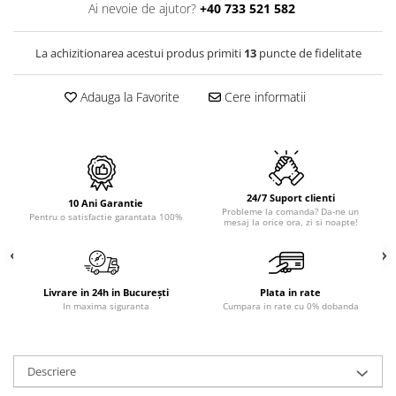
PURE
Ai nevoie de ajutor?
+40 733 521 582
QUADRIX
QUADRIX COMPOZIT
La achizitionarea acestui produs primiti
13
puncte de fidelitate
RANDO
Recomandate
Adauga la Favorite
Cere informatii
ROLL
SENSUAL
SETURI CHIUVETA DE BUCATARIE SI
BATERIE
24/7 Suport clienti
SIFOANE MONARCH
10 Ani Garantie
Probleme la comanda? Da-ne un
Pentru o satisfactie garantata 100%
mesaj la orice ora, zi si noapte!
SITE / COSURI INOX
STRICTO
STYLUX
TOCATOARE
Livrare in 24h in București
Plata in rate
In maxima siguranta
Cumpara in rate cu 0% dobanda
VARIANT
ZOOM
Electrocasnice pentru bucătărie
Descriere
Mixere și blendere