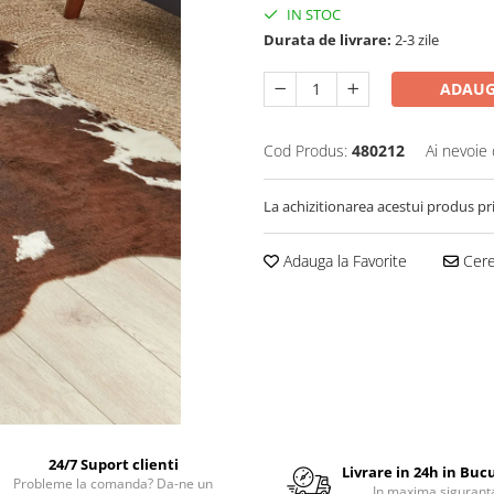
IN STOC
Durata de livrare:
2-3 zile
ADAUG
Cod Produs:
480212
Ai nevoie 
La achizitionarea acestui produs pr
Adauga la Favorite
Cere 
24/7 Suport clienti
Livrare in 24h in Buc
Probleme la comanda? Da-ne un
In maxima sigurant