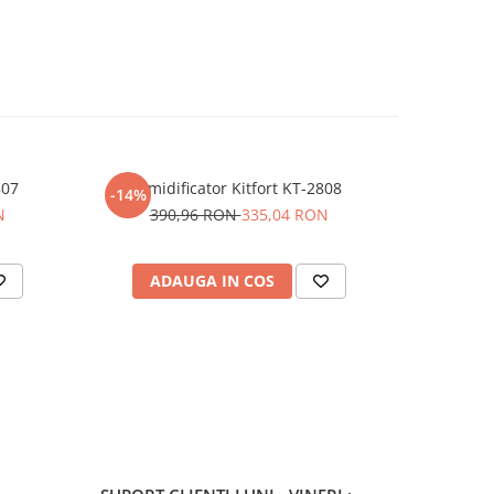
807
Umidificator Kitfort KT-2808
Ki
-14%
-50%
N
390,96 RON
335,04 RON
32
ADAUGA IN COS
AD