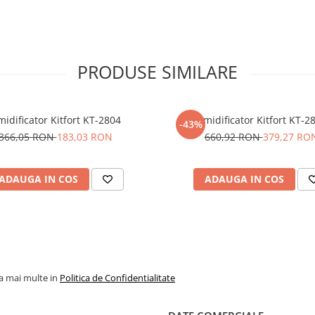
 de la margine spre centrul
suprafața cu o cârpă de bumbac
ergent pentru lână. Nu udați prea
mai detergenți pentru covoare.
5.Pentru a elimina mirosul
PRODUSE SIMILARE
ovorul, aerisiți produsul timp de
idificator Kitfort KT-2804
Umidificator Kitfort KT-2
-43%
366,05 RON
183,03 RON
660,92 RON
379,27 RO
ADAUGA IN COS
ADAUGA IN COS
la mai multe in
Politica de Confidentialitate