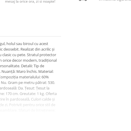
mesaj la orice ora, zi si noapte!
gul, holul sau biroul cu acest
 deosebit. Realizat din acrilic și
 clasic cu pete. Stratul protector
 în orice decor modern, tradițional
sonalitate. Detalii: Tip de
. Nuanță: Maro închis. Material:
. Compoziția materialului: 60%
c: Nu. Gram pe metru pătrat: 530.
ardoseală: Da. Țesut: Țesut la
e: 170 cm. Greutate: 1 kg. Oferta
zire în pardoseală, Culori calde și
 zi, Potrivit pentru orice stil de
samblare. Sfaturi de întreținere:
 accesoriu pentru tapițerie, în
 pentru a asigura o uzură uniformă
are. 3.Îndepărtați imediat orice