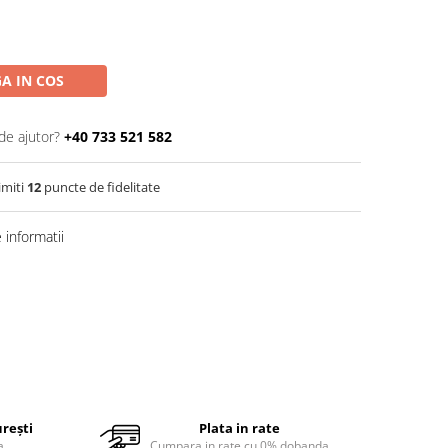
A IN COS
de ajutor?
+40 733 521 582
imiti
12
puncte de fidelitate
informatii
urești
Plata in rate
a
Cumpara in rate cu 0% dobanda