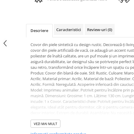
PURE
QUADRIX
QUADRIX COMPOZIT
RANDO
Caracteristici
Review-uri
(0)
Descriere
Recomandate
ROLL
Covor din piele sintetică cu design rustic. Decorează-ți livin
SENSUAL
covor din piele artificială de vacă, ce adaugă un accent rustic
SETURI CHIUVETA DE BUCATARIE SI
poliester de înaltă calitate, are un puf moale și un imprimeu
BATERIE
asigură durabilitate, iar designul său se potrivește perfect
sau retro, transformând orice încăpere într-un spațiu cu per
SIFOANE MONARCH
Produs: Covor din blană de oaie. Stil: Rustic. Culoare: Maro
SITE / COSURI INOX
Acrilic. Material primar: Acrilic. Material de bază: Poliester
STRICTO
Acrilic. Formă: Neregulată. Acoperire inferioară din cauciu
Model: Imprimeu animalier. Potrivit pentru încălzire prin p
STYLUX
mașină. Dimensiuni: Grosime: 1 cm. Lățime: 130 cm. Lungim
TOCATOARE
incude: 1 x Covor. Caracteristici cheie: Potrivit pentru încăl
VARIANT
elegante, Ideal atât pentru dormitor, cât și pentru camera de
decor interior, Extrem de durabil. Asamblare: Nu necesită a
ZOOM
1.Aspirați o dată pe săptămână la putere medie, folosind un
Electrocasnice pentru bucătărie
direcția firului covorului. 2.Rotiți periodic covorul la 180 ̊
VEZI MAI MULT
și pentru a preveni decolorarea cauzată de expunerea la so
Mixere și blendere