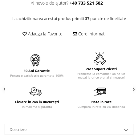
PURE
Ai nevoie de ajutor?
+40 733 521 582
QUADRIX
QUADRIX COMPOZIT
La achizitionarea acestui produs primiti
37
puncte de fidelitate
RANDO
Recomandate
Adauga la Favorite
Cere informatii
ROLL
SENSUAL
SETURI CHIUVETA DE BUCATARIE SI
BATERIE
24/7 Suport clienti
SIFOANE MONARCH
10 Ani Garantie
Probleme la comanda? Da-ne un
Pentru o satisfactie garantata 100%
mesaj la orice ora, zi si noapte!
SITE / COSURI INOX
STRICTO
STYLUX
TOCATOARE
Livrare in 24h in București
Plata in rate
In maxima siguranta
Cumpara in rate cu 0% dobanda
VARIANT
ZOOM
Electrocasnice pentru bucătărie
Descriere
Mixere și blendere