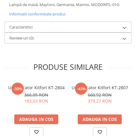
Lampă de masă, Maytoni, Germania, Marmo, MOD099TL-01G
Sisteme pentru apa pură
Informatii conformitate produs
Caracteristici
Review-uri
(0)
PRODUSE SIMILARE
Umidificator Kitfort KT-2804
Umidificator Kitfort KT-2807
-50%
-43%
366,05 RON
660,92 RON
183,03 RON
379,27 RON
ADAUGA IN COS
ADAUGA IN COS