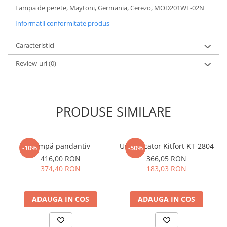
Lampa de perete, Maytoni, Germania, Cerezo, MOD201WL-02N
Sisteme pentru apa pură
Informatii conformitate produs
Caracteristici
Review-uri
(0)
PRODUSE SIMILARE
Lampă pandantiv
Umidificator Kitfort KT-2804
-10%
-50%
416,00 RON
366,05 RON
374,40 RON
183,03 RON
ADAUGA IN COS
ADAUGA IN COS