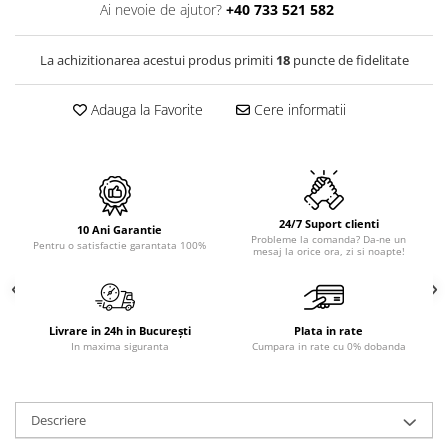
PURE
Ai nevoie de ajutor?
+40 733 521 582
QUADRIX
QUADRIX COMPOZIT
La achizitionarea acestui produs primiti
18
puncte de fidelitate
RANDO
Recomandate
Adauga la Favorite
Cere informatii
ROLL
SENSUAL
SETURI CHIUVETA DE BUCATARIE SI
BATERIE
24/7 Suport clienti
SIFOANE MONARCH
10 Ani Garantie
Probleme la comanda? Da-ne un
Pentru o satisfactie garantata 100%
mesaj la orice ora, zi si noapte!
SITE / COSURI INOX
STRICTO
STYLUX
TOCATOARE
Livrare in 24h in București
Plata in rate
In maxima siguranta
Cumpara in rate cu 0% dobanda
VARIANT
ZOOM
Electrocasnice pentru bucătărie
Descriere
Mixere și blendere