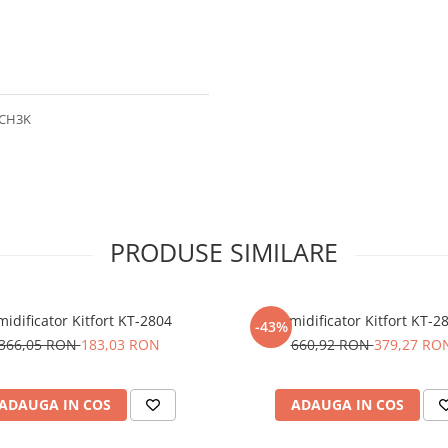
6CH3K
PRODUSE SIMILARE
idificator Kitfort KT-2804
Umidificator Kitfort KT-2
-43%
366,05 RON
183,03 RON
660,92 RON
379,27 RO
ADAUGA IN COS
ADAUGA IN COS