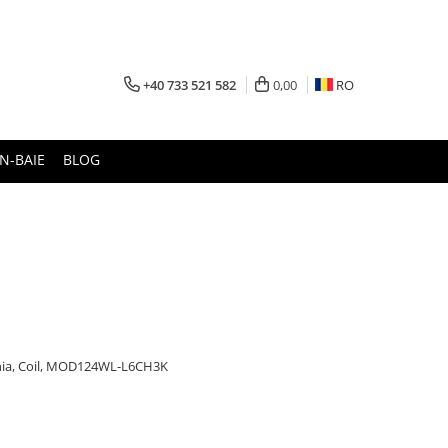
+40 733 521 582
0,00
RO
N-BAIE
BLOG
nia, Coil, MOD124WL-L6CH3K