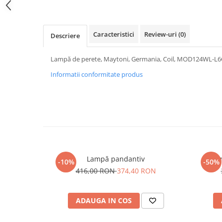
PURE
QUADRIX
QUADRIX COMPOZIT
Caracteristici
Review-uri
(0)
Descriere
RANDO
Recomandate
Lampă de perete, Maytoni, Germania, Coil, MOD124WL-L
ROLL
Informatii conformitate produs
SENSUAL
SETURI CHIUVETA DE BUCATARIE SI
BATERIE
SIFOANE MONARCH
SITE / COSURI INOX
STRICTO
STYLUX
Lampă pandantiv
Um
-10%
-50%
TOCATOARE
416,00 RON
374,40 RON
VARIANT
ZOOM
ADAUGA IN COS
Electrocasnice pentru bucătărie
Mixere și blendere