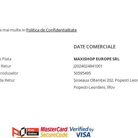
la mai multe in
Politica de Confidentialitate
DATE COMERCIALE
 Plata
MAXISHOP EUROPE SRL
e Retur
J2024024841001
Produselor
50595495
de Retur
Şoseaua Olteniţei 202, Popesti Leo
Popesti-Leordeni, Ilfov