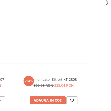
807
Umidificator Kitfort KT-2808
Ki
-14%
-50%
N
390,96 RON
335,04 RON
32
ADAUGA IN COS
AD