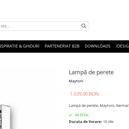
NSPIRAȚIE & GHIDURI
PARTENERIAT B2B
DOWNLOADS
/DESIG
Lampă de perete
Maytoni
1.039,00 RON
Lampă de perete, Maytoni, Germa
IN STOC
Durata de livrare:
10 zile