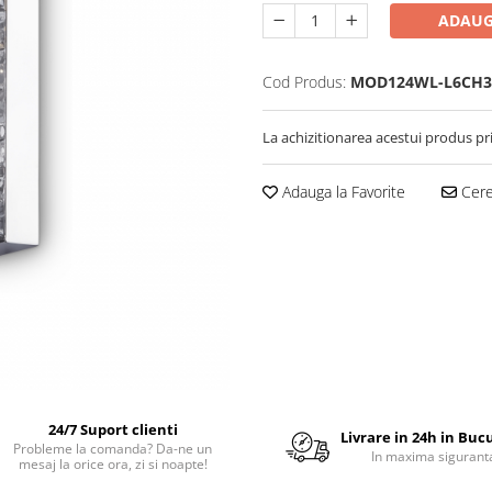
ADAUG
Cod Produs:
MOD124WL-L6CH3
La achizitionarea acestui produs pr
Adauga la Favorite
Cere 
24/7 Suport clienti
Livrare in 24h in Buc
Probleme la comanda? Da-ne un
In maxima sigurant
mesaj la orice ora, zi si noapte!