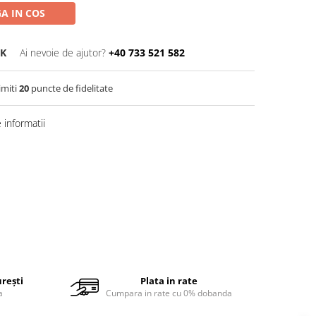
A IN COS
K
Ai nevoie de ajutor?
+40 733 521 582
imiti
20
puncte de fidelitate
informatii
urești
Plata in rate
a
Cumpara in rate cu 0% dobanda