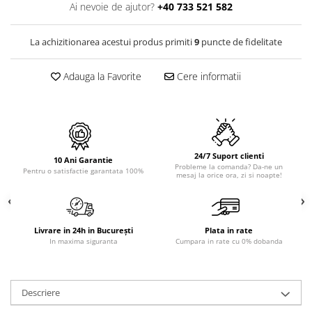
PURE
Ai nevoie de ajutor?
+40 733 521 582
QUADRIX
QUADRIX COMPOZIT
La achizitionarea acestui produs primiti
9
puncte de fidelitate
RANDO
Recomandate
Adauga la Favorite
Cere informatii
ROLL
SENSUAL
SETURI CHIUVETA DE BUCATARIE SI
BATERIE
24/7 Suport clienti
SIFOANE MONARCH
10 Ani Garantie
Probleme la comanda? Da-ne un
Pentru o satisfactie garantata 100%
mesaj la orice ora, zi si noapte!
SITE / COSURI INOX
STRICTO
STYLUX
TOCATOARE
Livrare in 24h in București
Plata in rate
In maxima siguranta
Cumpara in rate cu 0% dobanda
VARIANT
ZOOM
Electrocasnice pentru bucătărie
Descriere
Mixere și blendere