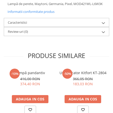
Lampă de perete, Maytoni, Germania, Pixel, MOD421WL-L6W3K
Sisteme pentru apa pură
Informatii conformitate produs
Caracteristici
Review-uri
(0)
PRODUSE SIMILARE
Lampă pandantiv
Umidificator Kitfort KT-2804
-10%
-50%
416,00 RON
366,05 RON
374,40 RON
183,03 RON
ADAUGA IN COS
ADAUGA IN COS