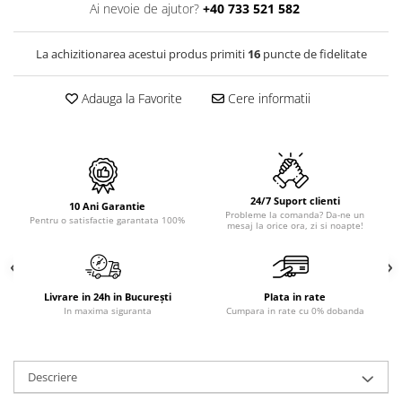
PURE
Ai nevoie de ajutor?
+40 733 521 582
QUADRIX
QUADRIX COMPOZIT
La achizitionarea acestui produs primiti
16
puncte de fidelitate
RANDO
Recomandate
Adauga la Favorite
Cere informatii
ROLL
SENSUAL
SETURI CHIUVETA DE BUCATARIE SI
BATERIE
24/7 Suport clienti
SIFOANE MONARCH
10 Ani Garantie
Probleme la comanda? Da-ne un
Pentru o satisfactie garantata 100%
mesaj la orice ora, zi si noapte!
SITE / COSURI INOX
STRICTO
STYLUX
TOCATOARE
Livrare in 24h in București
Plata in rate
In maxima siguranta
Cumpara in rate cu 0% dobanda
VARIANT
ZOOM
Electrocasnice pentru bucătărie
Descriere
Mixere și blendere