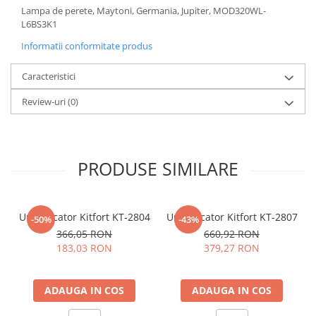
Lampa de perete, Maytoni, Germania, Jupiter, MOD320WL-
Sisteme pentru apa pură
L6BS3K1
Informatii conformitate produs
Caracteristici
Review-uri
(0)
PRODUSE SIMILARE
Umidificator Kitfort KT-2804
Umidificator Kitfort KT-2807
-50%
-43%
366,05 RON
660,92 RON
183,03 RON
379,27 RON
ADAUGA IN COS
ADAUGA IN COS