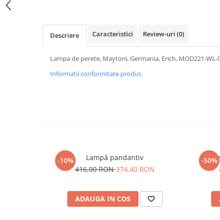
PURE
QUADRIX
QUADRIX COMPOZIT
Caracteristici
Review-uri
(0)
Descriere
RANDO
Recomandate
Lampa de perete, Maytoni, Germania, Erich, MOD221-WL-
ROLL
Informatii conformitate produs
SENSUAL
SETURI CHIUVETA DE BUCATARIE SI
BATERIE
SIFOANE MONARCH
SITE / COSURI INOX
STRICTO
STYLUX
Lampă pandantiv
Um
-10%
-50%
TOCATOARE
416,00 RON
374,40 RON
VARIANT
ZOOM
ADAUGA IN COS
Electrocasnice pentru bucătărie
Mixere și blendere