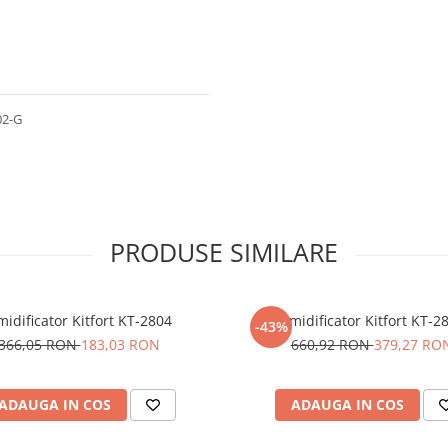
02-G
PRODUSE SIMILARE
idificator Kitfort KT-2804
Umidificator Kitfort KT-2
-43%
366,05 RON
183,03 RON
660,92 RON
379,27 RO
ADAUGA IN COS
ADAUGA IN COS