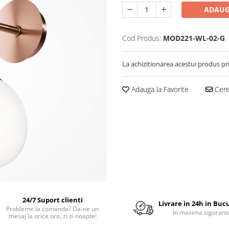
ADAUG
Cod Produs:
MOD221-WL-02-G
La achizitionarea acestui produs pr
Adauga la Favorite
Cere 
24/7 Suport clienti
Livrare in 24h in Buc
Probleme la comanda? Da-ne un
In maxima sigurant
mesaj la orice ora, zi si noapte!