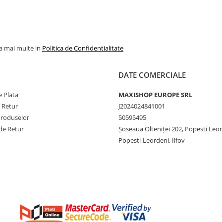
la mai multe in
Politica de Confidentialitate
DATE COMERCIALE
 Plata
MAXISHOP EUROPE SRL
e Retur
J2024024841001
Produselor
50595495
de Retur
Şoseaua Olteniţei 202, Popesti Leo
Popesti-Leordeni, Ilfov