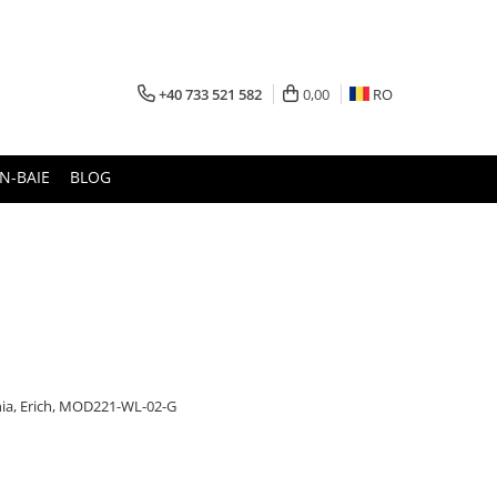
+40 733 521 582
0,00
RO
N-BAIE
BLOG
ia, Erich, MOD221-WL-02-G