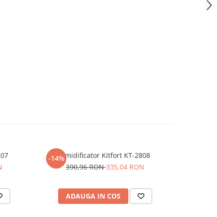
807
Umidificator Kitfort KT-2808
Ki
-14%
-50%
N
390,96 RON
335,04 RON
32
ADAUGA IN COS
AD