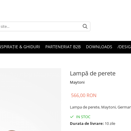
NSPIRAȚIE & GHIDURI
PARTENERIAT B2B
DOWNLOADS
/DESIG
Lampă de perete
Maytoni
566,00 RON
Lampa de perete, Maytoni, German
IN STOC
Durata de livrare:
10 zile