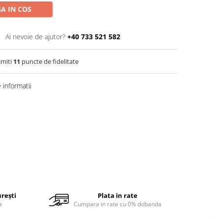
A IN COS
Ai nevoie de ajutor?
+40 733 521 582
imiti
11
puncte de fidelitate
informatii
urești
Plata in rate
a
Cumpara in rate cu 0% dobanda