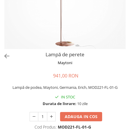
CHIUVETE STICLA
Dulap de baie cu oglindă
COMPACT
Dulap mic de baie
DISPOZITIVE DETERGENT
Etajeră pentru baie
ELEGANT
Sisteme de Dus
FORM
Cabine de dus
FORMIC
Oferta Zilei: Top Vânzări
GALEO
Baterii termostatice
Lampă de perete
INTERMEZZO
Coloane de duș cu baterie
KOMBINO
Maytoni
Căzi de baie
LINE
941,00 RON
LINE MAXIM
Lavoare
LUNO
Lampă de podea, Maytoni, Germania, Erich, MOD221-FL-01-G
Seturi vase wc
MORE
Vase wc
IN STOC
NIAGARA
Durata de livrare:
10 zile
NOX
OMNI
ADAUGA IN COS
PRAKTIK
Cod Produs:
MOD221-FL-01-G