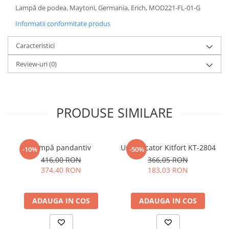
Lampă de podea, Maytoni, Germania, Erich, MOD221-FL-01-G
Sisteme pentru apa pură
Informatii conformitate produs
Caracteristici
Review-uri
(0)
PRODUSE SIMILARE
Lampă pandantiv
Umidificator Kitfort KT-2804
-10%
-50%
416,00 RON
366,05 RON
374,40 RON
183,03 RON
ADAUGA IN COS
ADAUGA IN COS