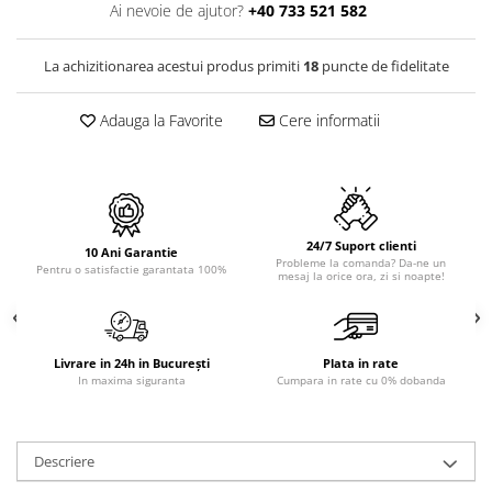
PURE
Ai nevoie de ajutor?
+40 733 521 582
QUADRIX
QUADRIX COMPOZIT
La achizitionarea acestui produs primiti
18
puncte de fidelitate
RANDO
Recomandate
Adauga la Favorite
Cere informatii
ROLL
SENSUAL
SETURI CHIUVETA DE BUCATARIE SI
BATERIE
24/7 Suport clienti
SIFOANE MONARCH
10 Ani Garantie
Probleme la comanda? Da-ne un
Pentru o satisfactie garantata 100%
mesaj la orice ora, zi si noapte!
SITE / COSURI INOX
STRICTO
STYLUX
TOCATOARE
Livrare in 24h in București
Plata in rate
In maxima siguranta
Cumpara in rate cu 0% dobanda
VARIANT
ZOOM
Electrocasnice pentru bucătărie
Descriere
Mixere și blendere